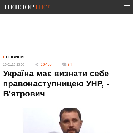
НОВИНИ
16 466
94
26.01.18 13:08
Україна має визнати себе
правонаступницею УНР, -
В'ятрович