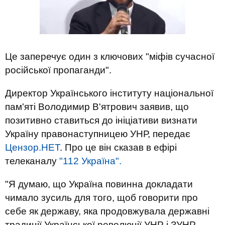
Це заперечує один з ключових "міфів сучасної
російської пропаганди".
Директор Українського інституту національної
пам'яті Володимир В'ятрович заявив, що
позитивно ставиться до ініціативи визнати
Україну правонаступницею УНР, передає
Цензор.НЕТ
. Про це він сказав в ефірі
телеканалу
"112 Україна".
"Я думаю, що Україна повинна докладати
чимало зусиль для того, щоб говорити про
себе як державу, яка продовжувала державні
традиції Української революції УНР і ЗУНР