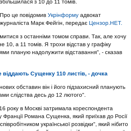
збільшилася з 10 до 11 томів.
Про це повідомив
Укрінформу
адвокат
журналіста Марк Фейгін, передає
Цензор.НЕТ.
итися з останніми томом справи. Так, але хочу
 10, а 11 томів. Я трохи відстав у графіку
ми планую надолужити відставання", - сказав
 віддають Сущенку 110 листів, - дочка
нових обставин він і його підзахисний планують
ми слідства десь до 12 лютого".
16 року в Москві затримала кореспондента
у Франції Романа Сущенка, який приїхав до Росії
півробітником української розвідки", який нібито