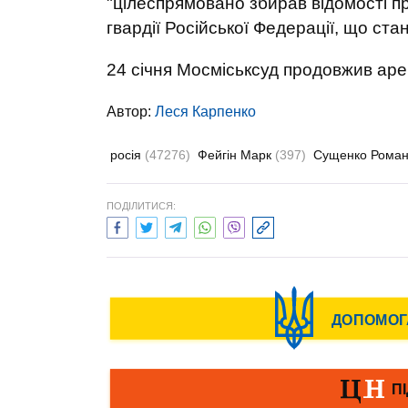
"цілеспрямовано збирав відомості пр
гвардії Російської Федерації, що ст
24 січня Мосміськсуд продовжив ар
Автор:
Леся Карпенко
росія
(47276)
Фейгін Марк
(397)
Сущенко Рома
ПОДІЛИТИСЯ: