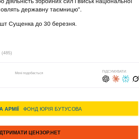
о діяльність збройних сил і військ національної
ановлять державну таємницю".
ешт Сущенка до 30 березня.
н
(485)
ПІДСУМУВАТИ:
Мені подобається