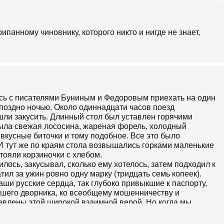
рипанному чиновнику, которого никто и нигде не знает,
ось с писателями Буниным и Федоровым приехать на один
поздно ночью. Около одиннадцати часов поезд
шли закусить. Длинный стол был уставлен горячими
была свежая лососина, жареная форель, холодный
 вкусные биточки и тому подобное. Все это было
 И тут же по краям стола возвышались горками маленькие
тояли корзиночки с хлебом.
лось, закусывал, сколько ему хотелось, затем подходил к
тил за ужин ровно одну марку (тридцать семь копеек).
аши русские сердца, так глубоко привыкшие к паспорту,
ршего дворника, ко всеобщему мошенничеству и
авлены этой широкой взаимной верой. Но когда мы
стная картина в истинно русском жанре. Дело в том, что с
работам. Всем известен этот тип кулака из Мещовского