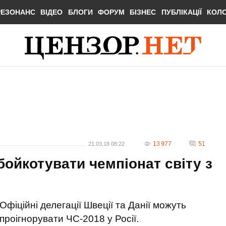
РЕЗОНАНС
ВІДЕО
БЛОГИ
ФОРУМ
БІЗНЕС
ПУБЛІКАЦІЇ
КОЛ
13 977
51
21.03.18 08:22
бойкотувати чемпіонат світу з
Офіційні делегації Швеції та Данії можуть
проігнорувати ЧС-2018 у Росії.