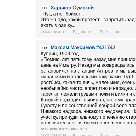
Харьков Сумской
+17
"Пук, а не "бойкот".
Это ж надо, какой протест - запретить зад
ехать в рашку...
Відповісти
Посилання
21.03.2018 01:13
Максим Максимов #421742
+15
Куприн, 1908 год.
«Помню, лет пять тому назад мне пришл
день на Иматру. Назад мы возвращались 
остановился на станции Антреа, и мы вы
кушаньями и холодными закусками. Тут 
ростбиф, какая-то дичь, маленькие, очень
необычайно чисто, аппетитно и нарядно.
тарелки, лежали грудами ножи и вилки и с
Каждый подходил, выбирал, что ему нрави
буфету и по собственной доброй воле пла
Никакого надзора, никакого недоверия. Н
участку, принудительному попечению ста
подозрительности, были совершенно под
возвратились в вагон, то нас ждала преле
показати весь коментар
нами ехали два подрядчика по каменным 
Відповісти
Посилання
21.03.2018 07:15