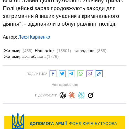
всіх обставин цього зухвалого злочину триває.
Поліцейські зараз продовжують заходи для
затримання й інших учасників кримінального
діяння", - відзначили в облуправлінні поліції.
Автор:
Леся Карпенко
Житомир
(465)
Нацполіція
(15801)
викрадення
(885)
Житомирська область
(1276)
ПОДІЛИТИСЯ:
Мені подобається
ПІДСУМУВАТИ: