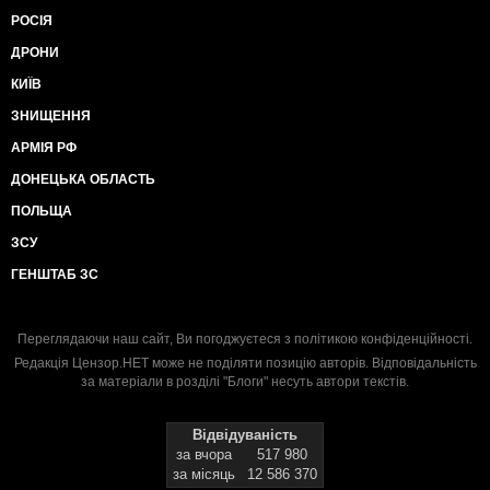
РОСІЯ
ДРОНИ
КИЇВ
ЗНИЩЕННЯ
АРМІЯ РФ
ДОНЕЦЬКА ОБЛАСТЬ
ПОЛЬЩА
ЗСУ
ГЕНШТАБ ЗС
Переглядаючи наш сайт, Ви погоджуєтеся з
політикою конфіденційності
.
Редакція Цензор.НЕТ може не поділяти позицію авторів. Відповідальність
за матеріали в розділі "Блоги" несуть автори текстів.
Відвідуваність
за вчора
517 980
за місяць
12 586 370