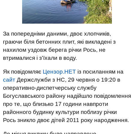
За попередніми даними, двоє хлопчиків,
граючи біля бетонних плит, які викладені з
нахилом уздовж берега річки Рось, не
втрималися і з'їхали в воду.
Як повідомляє
Цензор.НЕТ
із посиланням на
сайт
Держслужби з НС, 29 червня о 19:20 в
оперативно-диспетчерську службу
Богуславського району надійшло повідомлення
про те, що близько 17 години навпроти
районного будинку культури поблизу річки
Рось зникло двоє дітей 2011 року народження.
До місця виклику було направлено