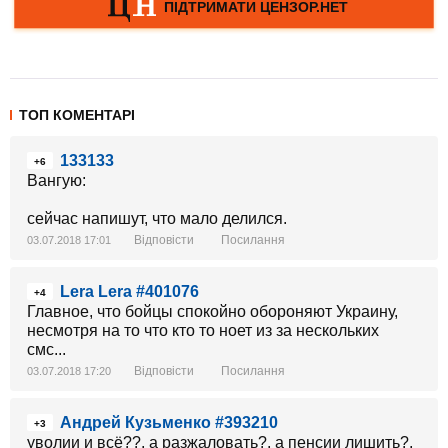
ТОП КОМЕНТАРІ
133133
+6
Вангую:
сейчас напишут, что мало делился.
Відповісти
Посилання
03.07.2018 17:01
Lera Lera #401076
+4
Главное, что бойцы спокойно обороняют Украину,
несмотря на то что кто то ноет из за нескольких
смс...
Відповісти
Посилання
03.07.2018 17:20
Андрей Кузьменко #393210
+3
уволии и всё??, а разжаловать?, а пенсии лишить?,