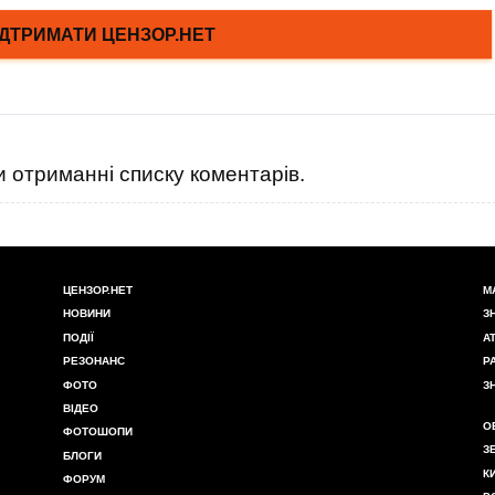
 отриманні списку коментарів.
ЦЕНЗОР.НЕТ
М
НОВИНИ
З
ПОДІЇ
А
РЕЗОНАНС
Р
ФОТО
З
ВІДЕО
О
ФОТОШОПИ
З
БЛОГИ
К
ФОРУМ