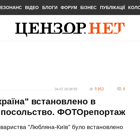
РЕЗОНАНС
ВІДЕО
БЛОГИ
ФОРУМ
БІЗНЕС
ПУБЛІКАЦІЇ
КОЛ
5 952
9
04.07.18 08:59
країна" встановлено в
- посольство. ФОТОрепортаж
товариства "Любляна-Київ" було встановлено