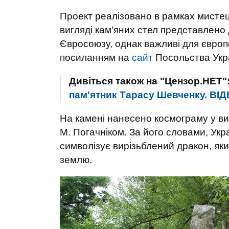
Проект реалізовано в рамках мистец
вигляді кам'яних стел представлено
Євросоюзу, однак важливі для європ
посиланням на
сайт
Посольства Укра
Дивіться також на "Цензор.НЕТ"
пам'ятник Тарасу Шевченку. ВI
На камені нанесено космограму у в
М. Погачніком. За його словами, Укр
символізує вирізьблений дракон, який
землю.