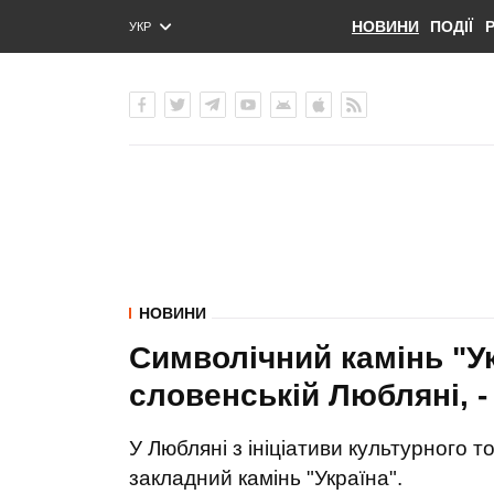
НОВИНИ
ПОДІЇ
УКР
ENG
РУС
НОВИНИ
Символічний камінь "У
словенській Любляні, 
У Любляні з ініціативи культурного 
закладний камінь "Україна".