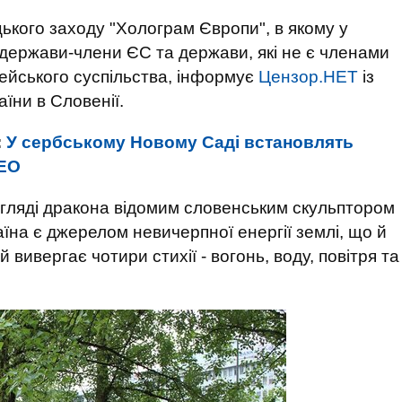
ького заходу "Холограм Європи", в якому у
 держави-члени ЄС та держави, які не є членами
ейського суспільства, інформує
Цензор.НЕТ
із
їни в Словенії.
:
У сербському Новому Саді встановлять
ДЕО
игляді дракона відомим словенським скульптором
аїна є джерелом невичерпної енергії землі, що й
 вивергає чотири стихії - вогонь, воду, повітря та