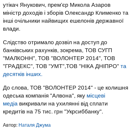
утікач Янукович, прем’єр Микола Азаров
міністр доходів і зборів Олександр Клименко та
інші очільники найвищих ешелонів державної
влади.
Слідство отримало дозвіл на доступ до
банківських рахунків, зокрема, ТОВ СУГП
"МАЛКОНН", ТОВ "ВОЛОНТЕР 2014", ТОВ
"ГРАДЕКС", ТОВ "УМТ",ТОВ "НІКА ДНІПРО"
та
десятків інших.
До слова, ТОВ "ВОЛОНТЕР 2014" - це колишня
одеська компанія "Алвона", яку
місцеві
медіа
викривали на ухилянні від сплати
кредитів на 75 тис. грн "Укрсиббанку".
Автор:
Наталя Джума