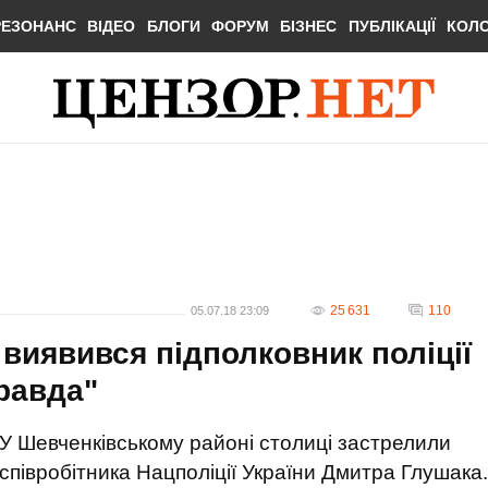
РЕЗОНАНС
ВІДЕО
БЛОГИ
ФОРУМ
БІЗНЕС
ПУБЛІКАЦІЇ
КОЛ
25 631
110
05.07.18 23:09
 виявився підполковник поліції
правда"
У Шевченківському районі столиці застрелили
співробітника Нацполіції України Дмитра Глушака.