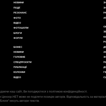
НОВИНИ
З
ПОДІЇ
З
РЕЗОНАНС
Р
ФОТО
А
ВІДЕО
О
ФОТОШОПИ
З
БЛОГИ
К
ФОРУМ
Р
БІЗНЕС
Д
НОВИНИ
А
ГОЛОВНЕ
З
СПЕЦПРОЄКТИ
П
ПУБЛІКАЦІЇ
Д
КОЛОНКИ
Г
ВІДЕО
С
даючи наш сайт, Ви погоджуєтеся з
політикою конфіденційності
.
я Цензор.НЕТ може не поділяти позицію авторів. Відповідальність за матеріал
"Блоги" несуть автори текстів.