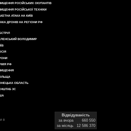
НИЩЕННЯ РОСІЙСЬКИХ ОКУПАНТІВ
НИЩЕННЯ РОСІЙСЬКОЇ ТЕХНІКИ
АКЕТНА АТАКА НА КИЇВ
ТАКА ДРОНІВ НА РЕГІОНИ РФ
БСТРІЛ
ЕЛЕНСЬКИЙ ВОЛОДИМИР
ИЇВ
ОСІЯ
РОНИ
РМІЯ РФ
НИЩЕННЯ
ОЛЬЩА
ОНЕЦЬКА ОБЛАСТЬ
ЕНШТАБ ЗС
ША
Відвідуваність
и в
за вчора
660 550
за місяць
12 586 370