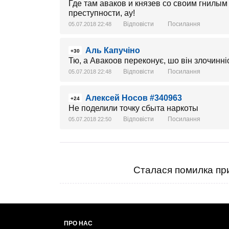
Где там аваков и князев со своим гнилы
преступности, ау!
Відповісти
Посилання
05.07.2018 22:48
Аль Капучіно
+30
Тю, а Авакоов переконує, шо він злочинніс
Відповісти
Посилання
05.07.2018 22:48
Алексей Носов #340963
+24
Не поделили точку сбыта наркоты
Відповісти
Посилання
05.07.2018 22:50
Сталася помилка при
ПРО НАС