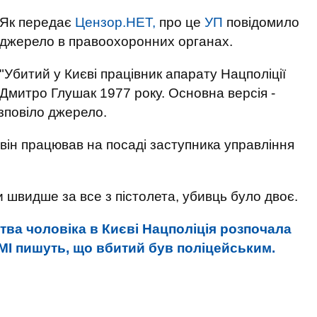
Як передає
Цензор.НЕТ,
про це
УП
повідомило
джерело в правоохоронних органах.
"Убитий у Києві працівник апарату Нацполіції
Дмитро Глушак 1977 року. Основна версія -
озповіло джерело.
він працював на посаді заступника управління
 швидше за все з пістолета, убивць було двоє.
ва чоловіка в Києві Нацполіція розпочала
МІ пишуть, що вбитий був поліцейським.