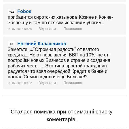
Fobos
+11
прибавится сиротских хатынок в Козине и Конче-
Заспе..ну и там по всяким испаниям убогим..
Відповісти
Посилання
09.07.2018 09:35
Евгений Калашников
+8
Заметьте....."Огромная радость" от взятого
кредита....Не от повышения ВВП на 10%, не от
постройки новых Бизнесов в стране и создания
рабочих мест........Это типа простой гражданин
радуется что взял очередной Кредит в банке и
вогнал Семью в долги ещё Больше!?
Відповісти
Посилання
09.07.2018 09:32
Сталася помилка при отриманні списку
коментарів.