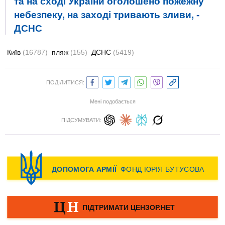
та на сході України оголошено пожежну
небезпеку, на заході тривають зливи, -
ДСНС
Київ
(16787)
пляж
(155)
ДСНС
(5419)
ПОДІЛИТИСЯ:
Мені подобається
ПІДСУМУВАТИ: