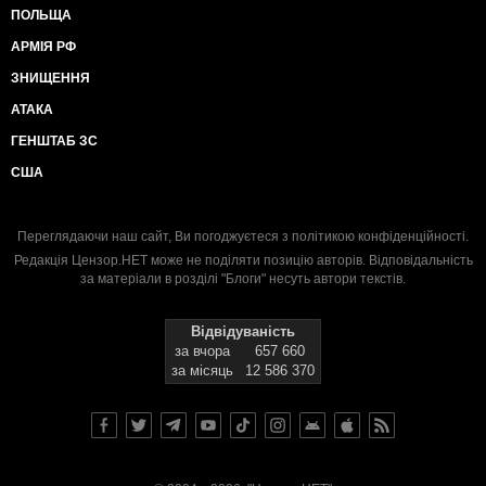
ПОЛЬЩА
АРМІЯ РФ
ЗНИЩЕННЯ
АТАКА
ГЕНШТАБ ЗС
США
Переглядаючи наш сайт, Ви погоджуєтеся з
політикою конфіденційності
.
Редакція Цензор.НЕТ може не поділяти позицію авторів. Відповідальність
за матеріали в розділі "Блоги" несуть автори текстів.
Відвідуваність
за вчора
657 660
за місяць
12 586 370