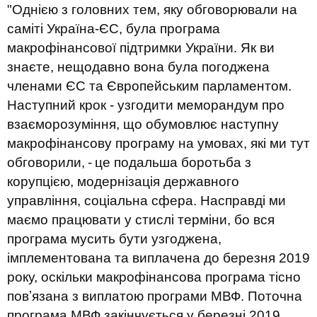
"Однією з головних тем, яку обговорювали на
саміті Україна-ЄС, була програма
макрофінансової підтримки України. Як ви
знаєте, нещодавно вона була погоджена
членами ЄС та Європейським парламентом.
Наступний крок - узгодити меморандум про
взаєморозуміння, що обумовлює наступну
макрофінансову програму на умовах, які ми тут
обговорили, - це подальша боротьба з
корупцією, модернізація державного
управління, соціальна сфера. Насправді ми
маємо працювати у стислі терміни, бо вся
програма мусить бути узгоджена,
імплементована та виплачена до березня 2019
року, оскільки макрофінансова програма тісно
повʼязана з виплатою програми МВФ. Поточна
програма МВФ закінчується у березні 2019