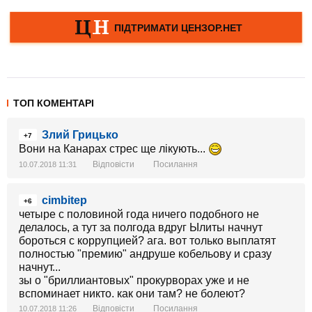
ТОП КОМЕНТАРІ
Злий Грицько
+7
Вони на Канарах стрес ще лікують...
Відповісти
Посилання
10.07.2018 11:31
cimbitep
+6
четыре с половиной года ничего подобного не
делалось, а тут за полгода вдруг Ылиты начнут
бороться с коррупцией? ага. вот только выплатят
полностью "премию" андруше кобельову и сразу
начнут...
зы о "бриллиантовых" прокурворах уже и не
вспоминает никто. как они там? не болеют?
Відповісти
Посилання
10.07.2018 11:26