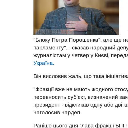
"Блоку Петра Порошенка", але ще не
парламенту", - сказав народний деп
журналістам у четвер у Києві, пере
Україна.
Він висловив жаль, що така ініціатив
"Фракції вже не мають жодного стосу
перевносить суб'єкт, визначений зако
президент - відкликав одну або дві 
наголосив нардеп.
Раніше цього дня глава фракції БП