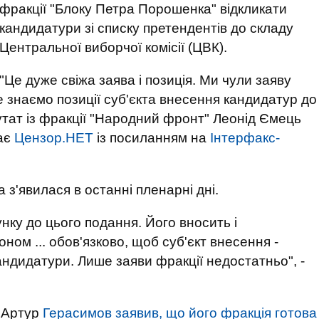
фракції "Блоку Петра Порошенка" відкликати
кандидатури зі списку претендентів до складу
Центральної виборчої комісії (ЦВК).
"Це дуже свіжа заява і позиція. Ми чули заяву
 знаємо позиції суб'єкта внесення кандидатур до
утат із фракції "Народний фронт" Леонід Ємець
дає
Цензор.НЕТ
із посиланням на
Інтерфакс-
а з'явилася в останні пленарні дні.
нку до цього подання. Його вносить і
ном ... обов'язково, щоб суб'єкт внесення -
кандидатури. Лише заяви фракції недостатньо", -
П Артур
Герасимов заявив, що його фракція готова