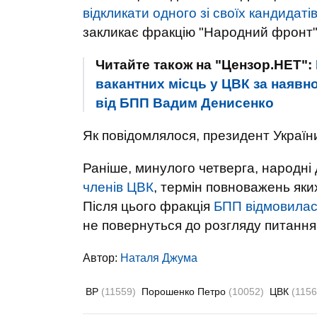
відкликати одного зі своїх кандидаті
закликає фракцію "Народний фронт"
Читайте також на "Цензор.НЕТ":
вакантних місць у ЦВК за наявнос
від БПП Вадим Денисенко
Як повідомлялося, президент Україн
Раніше, минулого четверга, народні
членів ЦВК
, термін повноважень яких
Після цього фракція
БПП відмовилася
не повернуться до розгляду питанн
Автор:
Наталя Джума
ВР
(11559)
Порошенко Петро
(10052)
ЦВК
(1156