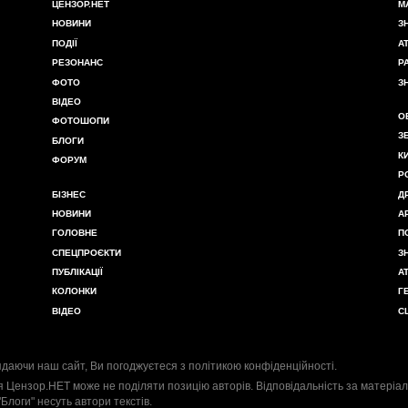
ЦЕНЗОР.НЕТ
М
НОВИНИ
З
ПОДІЇ
А
РЕЗОНАНС
Р
ФОТО
З
ВІДЕО
О
ФОТОШОПИ
З
БЛОГИ
К
ФОРУМ
Р
БІЗНЕС
Д
НОВИНИ
А
ГОЛОВНЕ
П
СПЕЦПРОЄКТИ
З
ПУБЛІКАЦІЇ
А
КОЛОНКИ
Г
ВІДЕО
С
даючи наш сайт, Ви погоджуєтеся з
політикою конфіденційності
.
я Цензор.НЕТ може не поділяти позицію авторів. Відповідальність за матеріал
"Блоги" несуть автори текстів.