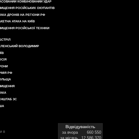
АСОВАНИЙ КОМБІНОВАНИЙ УДАР
НИЩЕННЯ РОСІЙСЬКИХ ОКУПАНТІВ
ТАКА ДРОНІВ НА РЕГІОНИ РФ
АКЕТНА АТАКА НА КИЇВ
НИЩЕННЯ РОСІЙСЬКОЇ ТЕХНІКИ
БСТРІЛ
ЕЛЕНСЬКИЙ ВОЛОДИМИР
ИЇВ
ОСІЯ
РОНИ
РМІЯ РФ
ОЛЬЩА
НИЩЕННЯ
ТАКА
ЕНШТАБ ЗС
ША
Відвідуваність
и в
за вчора
660 550
за місяць
12 586 370