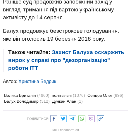
Раніше суд продовжив запобіжний захід у
вигляді тримання під вартою українському
активісту до 14 серпня.
Балух продовжує безстрокове голодування,
яке він оголосив 19 березня 2018 року.
Також читайте:
Захист Балуха оскаржить
вирок у справі про "дезорганізацію"
роботи ІТТ
Автор:
Христина Бедрик
Велика Британія
(4960)
політв’язні
(1376)
Сенцов Олег
(896)
Балух Володимир
(312)
Дункан Алан
(1)
ПОДІЛИТИСЯ:
Мені подобається