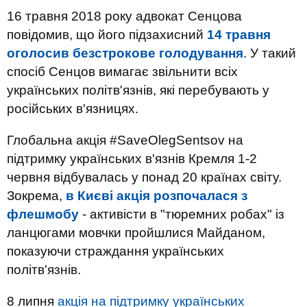
16 травня 2018 року адвокат Сенцова
повідомив, що його підзахисний
14 травня
оголосив безстрокове голодування
. У такий
спосіб Сенцов вимагає звільнити всіх
українських політв'язнів, які перебувають у
російських в'язницях.
Глобальна акція #SaveOlegSentsov на
підтримку українських в'язнів Кремля 1-2
червня відбувалась у понад 20 країнах світу.
Зокрема,
в Києві акція розпочалася з
флешмобу
- активісти в "тюремних робах" із
ланцюгами мовчки пройшлися Майданом,
показуючи страждання українських
політв'язнів.
8 липня
акція на підтримку українських