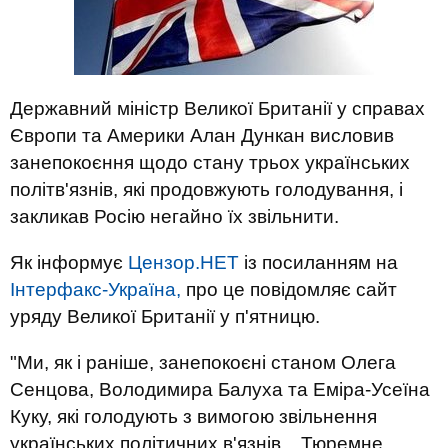
Державний міністр Великої Британії у справах
Європи та Америки Алан Дункан висловив
занепокоєння щодо стану трьох українських
політв'язнів, які продовжують голодування, і
закликав Росію негайно їх звільнити.
Як інформує
Цензор.НЕТ
із посиланням на
Інтерфакс-Україна,
про це повідомляє сайт
уряду Великої Британії у п'ятницю.
"Ми, як і раніше, занепокоєні станом Олега
Сенцова, Володимира Балуха та Еміра-Усеїна
Куку, які голодують з вимогою звільнення
українських політичних в'язнів... Тюремне