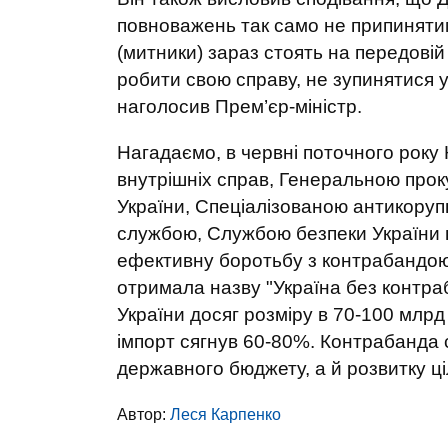
повноважень так само не припинятим
(митники) зараз стоять на передовій
робити свою справу, не зупинятися у в
наголосив Прем’єр-міністр.
Нагадаємо, в червні поточного року К
внутрішніх справ, Генеральною про
України, Спеціалізованою антикору
службою, Службою безпеки України 
ефективну боротьбу з контрабандою
отримала назву "Україна без контра
України досяг розміру в 70-100 млрд
імпорт сягнув 60-80%. Контрабанда
державного бюджету, а й розвитку ц
Автор:
Леся Карпенко