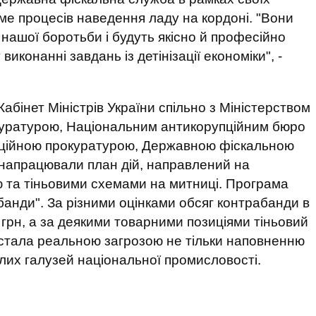
е процесів наведення ладу на кордоні. "Вони
 нашої боротьби і будуть якісно й професійно
иконанні завдань із детінізації економіки", -
абінет Міністрів України спільно з Міністерством
куратурою, Національним антикорупційним бюро
пційною прокуратурою, Державною фіскальною
напрацювали план дій, направлений на
 та тіньовими схемами на митниці. Програма
банди". За різними оцінками обсяг контрабанди в
 грн, а за деякими товарними позиціями тіньовий
 стала реальною загрозою не тільки наповненню
ілих галузей національної промисловості.