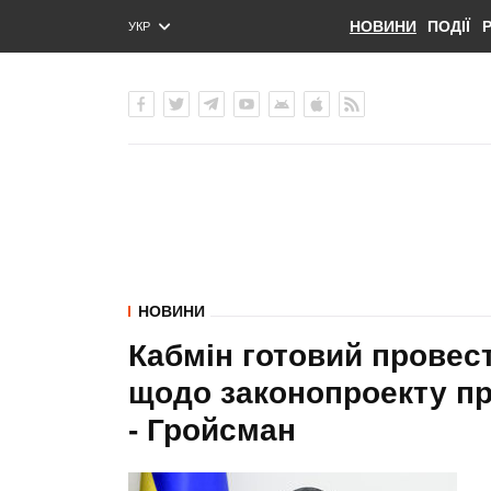
НОВИНИ
ПОДІЇ
УКР
ENG
РУС
НОВИНИ
Кабмін готовий провес
щодо законопроекту пр
- Гройсман