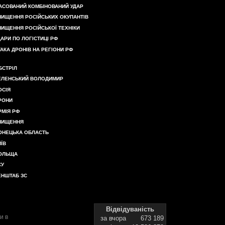
АСОВАНИЙ КОМБІНОВАНИЙ УДАР
НИЩЕННЯ РОСІЙСЬКИХ ОКУПАНТІВ
НИЩЕННЯ РОСІЙСЬКОЇ ТЕХНІКИ
ДАРИ ПО ЛОГІСТИЦІ РФ
ТАКА ДРОНІВ НА РЕГІОНИ РФ
БСТРІЛ
ЕЛЕНСЬКИЙ ВОЛОДИМИР
ОСІЯ
РОНИ
РМІЯ РФ
НИЩЕННЯ
ОНЕЦЬКА ОБЛАСТЬ
ИЇВ
ОЛЬЩА
СУ
ЕНШТАБ ЗС
Відвідуваність
и в
за вчора
673 189