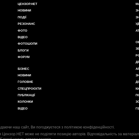
ЦЕНЗОР.НЕТ
М
НОВИНИ
З
ПОДІЇ
З
РЕЗОНАНС
У
ФОТО
А
ВІДЕО
О
ФОТОШОПИ
З
БЛОГИ
Р
ФОРУМ
Д
БІЗНЕС
А
НОВИНИ
З
ГОЛОВНЕ
Д
СПЕЦПРОЄКТИ
К
ПУБЛІКАЦІЇ
П
КОЛОНКИ
З
ВІДЕО
Г
даючи наш сайт, Ви погоджуєтеся з
політикою конфіденційності
.
я Цензор.НЕТ може не поділяти позицію авторів. Відповідальність за матеріал