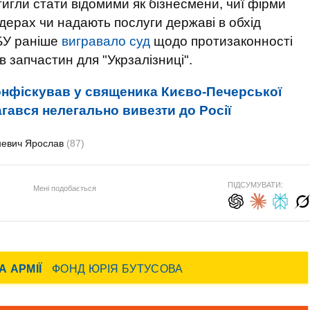
тигли стати відомими як бізнесмени, чиї фірми
ерах чи надають послуги державі в обхід
БУ раніше
вигравало суд
щодо протизаконності
 запчастин для "Укрзалізниці".
онфіскував у священика Києво-Печерської
магався нелегально вивезти до Росії
невич Ярослав
(87)
ПІДСУМУВАТИ:
Мені подобається