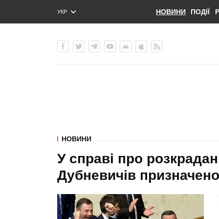
НОВИНИ
ПОДІЇ
УКР
ENG
РУС
НОВИНИ
У справі про розкрада
Дубневичів призначено