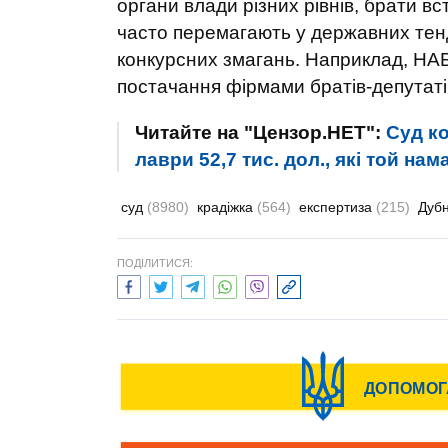
органи влади різних рівнів, брати вс
часто перемагають у державних тенд
конкурсних змагань. Наприклад, НА
постачання фірмами братів-депутатів
Читайте на "Цензор.НЕТ":
Суд к
лаври 52,7 тис. дол., які той на
суд
(8980)
крадіжка
(564)
експертиза
(215)
Дуб
ПОДІЛИТИСЯ: