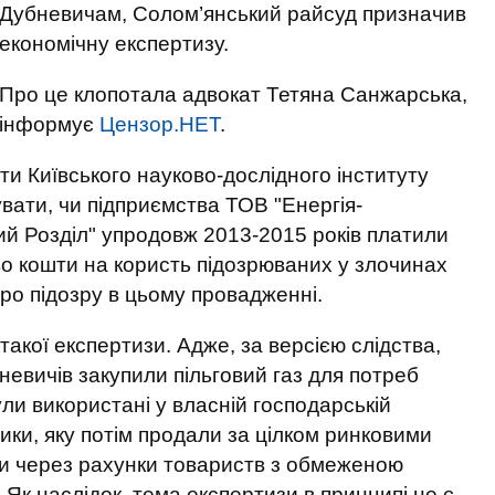
Дубневичам, Солом’янський райсуд призначив
економічну експертизу.
Про це клопотала адвокат Тетяна Санжарська,
інформує
Цензор.НЕТ
.
ти Київського науково-дослідного інституту
вати, чи підприємства ТОВ "Енергія-
ий Розділ" упродовж 2013-2015 років платили
во кошти на користь підозрюваних у злочинах
про підозру в цьому провадженні.
акої експертизи. Адже, за версією слідства,
невичів закупили пільговий газ для потреб
ули використані у власній господарській
ики, яку потім продали за цілком ринковими
ли через рахунки товариств з обмеженою
. Як наслідок, тема експертизи в принципі не є