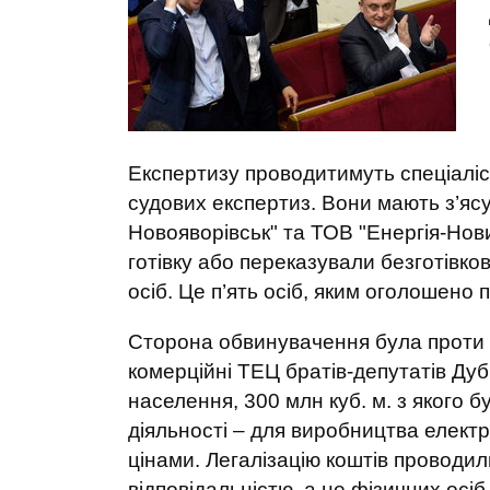
Експертизу проводитимуть спеціаліс
судових експертиз. Вони мають з’ясу
Новояворівськ" та ТОВ "Енергія-Нов
готівку або переказували безготівко
осіб. Це п’ять осіб, яким оголошено 
Сторона обвинувачення була проти т
комерційні ТЕЦ братів-депутатів Дуб
населення, 300 млн куб. м. з якого б
діяльності – для виробництва електр
цінами. Легалізацію коштів проводи
відповідальністю, а не фізичних осіб