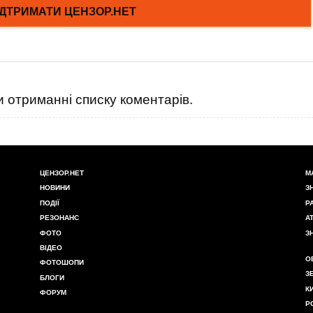
 отриманні списку коментарів.
ЦЕНЗОР.НЕТ
М
НОВИНИ
З
ПОДІЇ
Р
РЕЗОНАНС
А
ФОТО
З
ВІДЕО
О
ФОТОШОПИ
З
БЛОГИ
К
ФОРУМ
Р