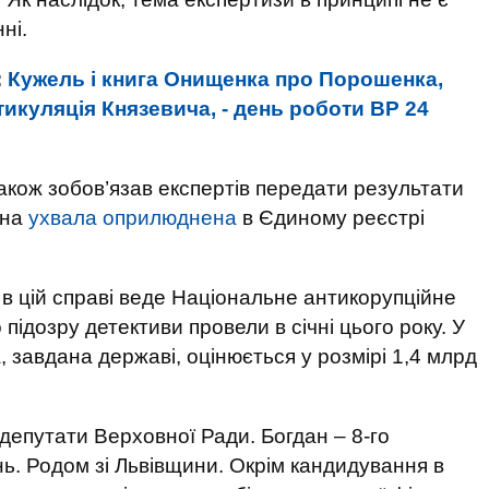
ні.
:
Кужель і книга Онищенка про Порошенка,
икуляція Князевича, - день роботи ВР 24
акож зобов’язав експертів передати результати
дна
ухвала оприлюднена
в Єдиному реєстрі
в цій справі веде Національне антикорупційне
ідозру детективи провели в січні цього року. У
, завдана державі, оцінюється у розмірі 1,4 млрд
депутати Верховної Ради. Богдан – 8-го
ань. Родом зі Львівщини. Окрім кандидування в