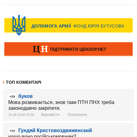
ТОП КОМЕНТАРІ
буков
+24
Мова розвивається, знов таки ПТН ПНХ треба
законодавчо закріпити.
Відповісти
Посилання
15.08.2018 15:20
Гундяй Крестовоздвиженский
+14
нашо воно російськомовним?