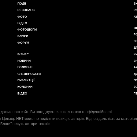
ПОДІЇ
З
РЕЗОНАНС
Р
ФОТО
А
ВІДЕО
О
ФОТОШОПИ
Р
БЛОГИ
З
ФОРУМ
Д
БІЗНЕС
К
НОВИНИ
З
ГОЛОВНЕ
А
СПЕЦПРОЄКТИ
Д
ПУБЛІКАЦІЇ
П
КОЛОНКИ
З
ВІДЕО
Г
даючи наш сайт, Ви погоджуєтеся з
політикою конфіденційності
.
я Цензор.НЕТ може не поділяти позицію авторів. Відповідальність за матеріал
"Блоги" несуть автори текстів.