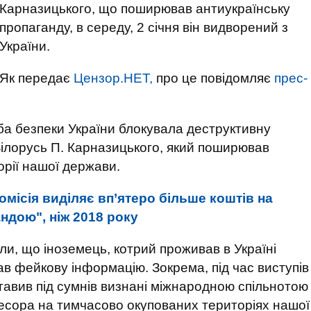
Карназицького, що поширював антиукраїнську
пропаганду, в середу, 2 січня він видворений з
України.
Як передає
Цензор.НЕТ,
про це повідомляє
прес-
ба безпеки України блокувала деструктивну
Білорусь П. Карназицького, який поширював
орії нашої держави.
місія виділяє вп’ятеро більше коштів на
ндою", ніж 2018 року
, що іноземець, котрий проживав в Україні
в фейкову інформацію. Зокрема, під час виступів
ставив під сумнів визнані міжнародною спільнотою
гресора на тимчасово окупованих територіях нашої