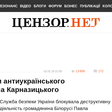
РЕЗОНАНС
ВІДЕО
БЛОГИ
ФОРУМ
БІЗНЕС
ПУБЛІКАЦІЇ
КОЛ
13 806
172
02.01.19 21:09
и антиукраїнського
са Карназицького
Служба безпеки України блокувала деструктивну
діяльність громадянина Білорусі Павла