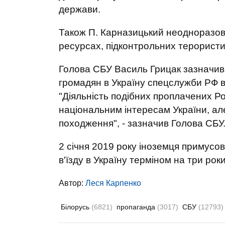
держави.
Також П. Карназицький неодноразово
ресурсах, підконтрольних терористи
Голова СБУ Василь Грицак зазначив,
громадян в Україну спецслужби РФ в
"Діяльність подібних проплачених Ро
національним інтересам України, але
походження", - зазначив Голова СБУ
2 січня 2019 року іноземця примусов
в'їзду в Україну терміном на три роки
Автор:
Леся Карпенко
Білорусь
(6821)
пропаганда
(3017)
СБУ
(12793)