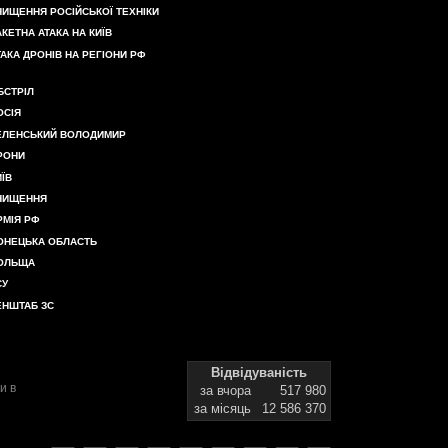
НИЩЕННЯ РОСІЙСЬКОЇ ТЕХНІКИ
АКЕТНА АТАКА НА КИЇВ
ТАКА ДРОНІВ НА РЕГІОНИ РФ
БСТРІЛ
ОСІЯ
ЕЛЕНСЬКИЙ ВОЛОДИМИР
РОНИ
ИЇВ
НИЩЕННЯ
РМІЯ РФ
ОНЕЦЬКА ОБЛАСТЬ
ОЛЬЩА
СУ
ЕНШТАБ ЗС
Відвідуваність
и в
за вчора
517 980
за місяць
12 586 370