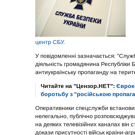
центр СБУ.
У повідомленні зазначається: "Служ
діяльність громадянина Республіки 
антиукраїнську пропаганду на терит
Читайте на "Цензор.НЕТ":
Євроко
боротьбу з "російською пропага
Оперативники спецслужби встановили
нелегально, публічно розповсюджува
на деяких телевізійних каналах він 
докази присутності військ країни-а