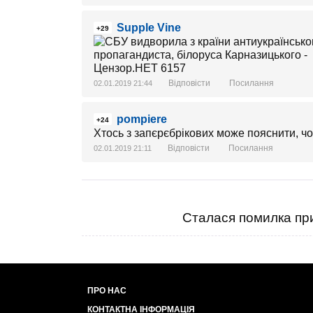
Supple Vine
+29
Відповісти
Посилання
02.01.2019 21:44
pompiere
+24
Хтось з запєрєбрікових може пояснити, чог
Відповісти
Посилання
02.01.2019 21:11
Сталася помилка при
ПРО НАС
КОНТАКТНА ІНФОРМАЦІЯ