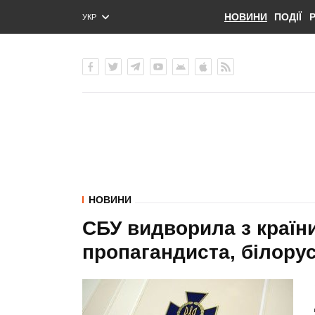
НОВИНИ
ПОДІЇ
УКР
ENG
РУС
НОВИНИ
СБУ видворила з країн
пропагандиста, білору