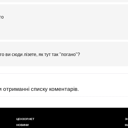
о ви сюди лізете, як тут так "погано"?
 отриманні списку коментарів.
ЦЕНЗОР.НЕТ
З
НОВИНИ
М