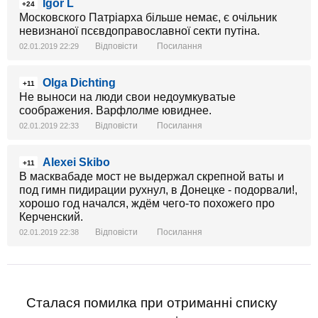
Igor L
+24
Московского Патріарха більше немає, є очільник
невизнаної псєвдоправославної секти путіна.
Відповісти
Посилання
02.01.2019 22:29
Olga Dichting
+11
Не выноси на люди свои недоумкуватые
соображения. Варфлолме ювиднее.
Відповісти
Посилання
02.01.2019 22:33
Alexei Skibo
+11
В масквабаде мост не выдержал скрепной ваты и
под гимн пидирации рухнул, в Донецке - подорвали!,
хорошо год начался, ждём чего-то похожего про
Керченский.
Відповісти
Посилання
02.01.2019 22:38
Сталася помилка при отриманні списку