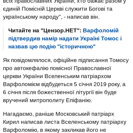
всіх православних України, хто бажає разом у
єдиній Помісній Церкві служити Богові та
українському народу", - написав він.
Читайте на "Цензор.НЕТ":
Варфоломій
підтвердив намір надати Україні Томос і
назвав цю подію "історичною"
Як повідомлялося, офіційне підписання Томосу
про автокефалію помісної Православної
церкви України Вселенським патріархом
Варфоломієм відбудеться 5 січня 2019 року, а
6 січня після божественної літургії він буде
вручений митрополиту Епіфанію.
Нагадаємо, раніше Московський патріарх
Кирил написав листа Вселенському патріарху
Варфоломію, в якому закликав його не