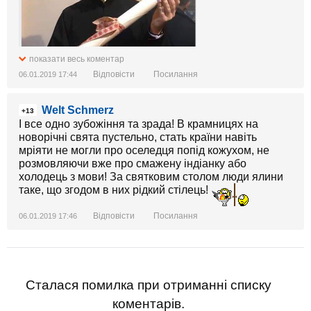
показати весь коментар
Відповісти
Посилання
06.01.2019 17:44
Welt Schmerz
+13
І все одно зубожіння та зрада! В крамницях на
новорічні свята пустельно, стать країни навіть
мріяти не могли про оселедця попід кожухом, не
розмовляючи вже про смажену індіанку або
холодець з мови! За святковим столом люди ялини
таке, що згодом в них рідкий стілець!
Відповісти
Посилання
06.01.2019 17:46
Сталася помилка при отриманні списку
коментарів.