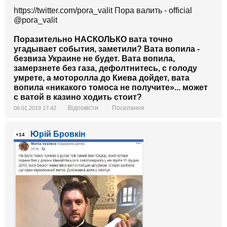
https://twitter.com/pora_valit Пора валить - official‏
@pora_valit
Поразительно НАСКОЛЬКО вата точно
угадывает события, заметили? Вата вопила -
безвиза Украине не будет. Вата вопила,
замерзнете без газа, дефолтнитесь, с голоду
умрете, а моторолла до Киева дойдет, вата
вопила «никакого томоса не получите»... может
с ватой в казино ходить стоит?
Відповісти
Посилання
06.01.2019 17:42
Юрій Бровкін
+14