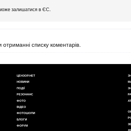
 може залишатися в ЄС.
 отриманні списку коментарів.
ЦЕНЗОР.НЕТ
З
НОВИНИ
М
ПОДІЇ
З
РЕЗОНАНС
Р
ФОТО
А
ВІДЕО
О
ФОТОШОПИ
Р
БЛОГИ
З
ФОРУМ
Д