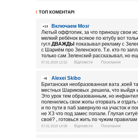
ТОП КОМЕНТАРІ
Включаем Мозг
+13
Лютый оффтопик, за что приношу свои ис
мелкий ребёнок всякое по ютубу вот тольк
гугл
ДВАЖДЫ
показывал рекламу с Зеле
с Шариём про Зеленского. Т.е. кто-то запл
только сам Зеленский рассказывал, но ещ
Відповісти
Посилання
07.01.2019 12:52
Alexei Skibo
+8
Британская необразованная вата ,коей т
местных Шариковых ,решила, что выйдя и
Это урок тем образованным, но инфантил
поленились свои жопы оторвать и отдать 
и по пути в паб завернуло на участок и 
не ХЗ что под замес попали. Глупая ситуё
своё? , готовься жить по чужим правилам 
Відповісти
Посилання
07.01.2019 14:08