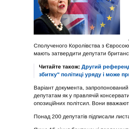
Сполученого Королівства з Євросоюз
мають затвердити депутати британс
Читайте також:
Другий референд
збитку" політиці уряду і може пр
Варіант документа, запропонований
депутатам як у правлячій консерватив
опозиційних політсил. Вони вважають
Понад 200 депутатів підписали листа