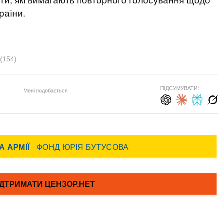
ти, які вимагають повторного голосування щодо
раїни.
(154)
ПІДСУМУВАТИ:
Мені подобається