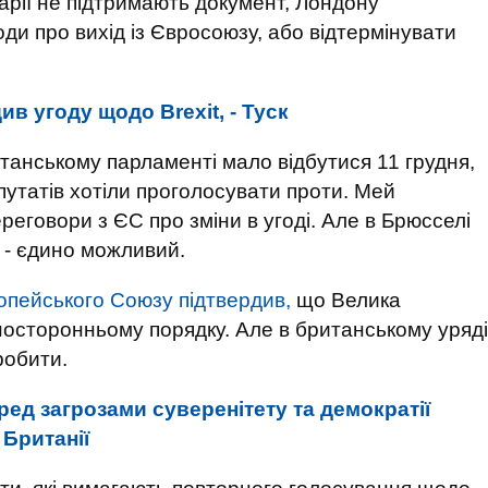
арії не підтримають документ, Лондону
ди про вихід із Євросоюзу, або відтермінувати
ив угоду щодо Brexit, - Туск
итанському парламенті мало відбутися 11 грудня,
епутатів хотіли проголосувати проти. Мей
еговори з ЄС про зміни в угоді. Але в Брюсселі
 - єдино можливий.
опейського Союзу підтвердив,
що Велика
дносторонньому порядку. Але в британському уряді
робити.
ред загрозами суверенітету та демократії
 Британії