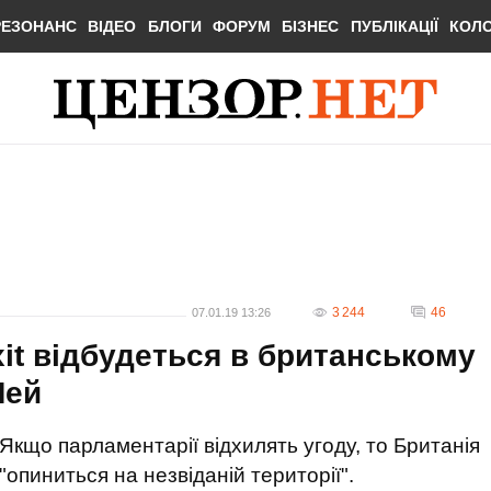
РЕЗОНАНС
ВІДЕО
БЛОГИ
ФОРУМ
БІЗНЕС
ПУБЛІКАЦІЇ
КОЛ
3 244
46
07.01.19 13:26
it відбудеться в британському
Мей
Якщо парламентарії відхилять угоду, то Британія
"опиниться на незвіданій території".