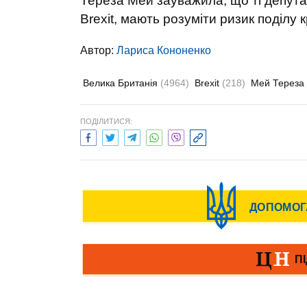
Тереза Мей зауважила, що ті депута
Brexit, мають розуміти ризик поділу к
Автор:
Лариса Кононенко
Велика Британія
(4964)
Brexit
(218)
Мей Тереза
ПОДІЛИТИСЯ: