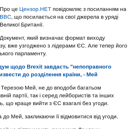
Про це
Цензор.НЕТ
повідомляє з посиланням на
BBC
, що посилається на свої джерела в уряді
Великої Британії.
Документ, який визначає формат виходу
у, вже узгоджено з лідерами ЄС. Але тепер його
ького парламенту.
ум щодо Brexit завдасть "непоправного
извести до розділення країни, - Мей
 Терезою Мей, не до вподоби багатьом
ній партії, так і серед лейбористів та інших
, що краще вийти з ЄС взагалі без угоди.
 до Мей, закликаючи її відмовитися від угоди.