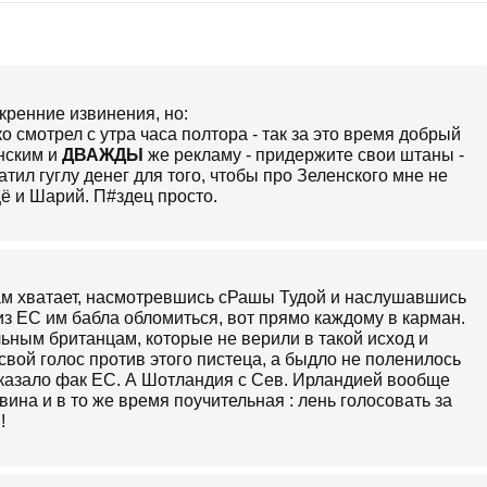
кренние извинения, но:
о смотрел с утра часа полтора - так за это время добрый
нским и
ДВАЖДЫ
же рекламу - придержите свои штаны -
атил гуглу денег для того, чтобы про Зеленского мне не
ё и Шарий. П#здец просто.
ам хватает, насмотревшись сРашы Тудой и наслушавшись
з ЕС им бабла обломиться, вот прямо каждому в карман.
ьным британцам, которые не верили в такой исход и
свой голос против этого пистеца, а быдло не поленилось
показало фак ЕС. А Шотландия с Сев. Ирландией вообще
вина и в то же время поучительная : лень голосовать за
!