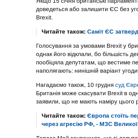
Якщо 15 січня британські парламент
доведеться або залишити ЄС без уго
Brexit.
Читайте також:
Саміт ЄС затверд
Голосування за умовами Brexit у бр
однак його відклали, бо більшість д
пообіцяла депутатам, що вестиме пер
наполягають: нинішній варіант угоди
Нагадаємо також, 10 грудня
суд Євр
Британія може скасувати Brexit в о
заявили, що не мають наміру цього 
Читайте також:
Європа стоїть пе
через агресію РФ, - МЗС Великої