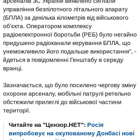
арсеналів ЗС України виявлено сигнали
управління безпілотного літального апарату
(БПЛА) за декілька кілометрів від військового
об’єкта. Оператором комплексу
радіоелектронної боротьби (РЕБ) було негайно
придушено радіоканали керування БПЛА, що
унеможливило його подальше використання", -
йдеться в повідомленні Генштабу в середу
вранці.
Зазначається, що було посилено чергову зміну
охорони арсеналу, мобільні патрулі ретельно
обстежили прилеглі до військової частини
території.
Читайте на "Цензор.НЕТ":
Росія
випробовує на окупованому Донбасі нові