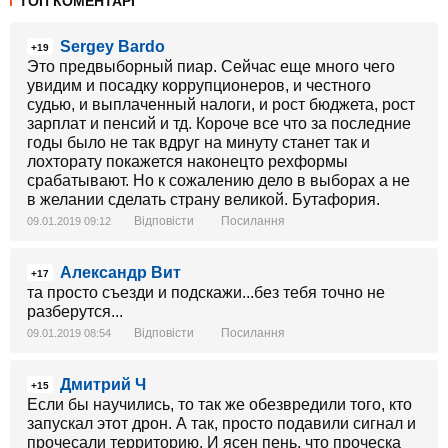
ТОП КОМЕНТАРІ
Sergey Bardo
+19
Это предвыборный пиар. Сейчас еще много чего
увидим и посадку коррупционеров, и честного
судью, и выплаченный налоги, и рост бюджета, рост
зарплат и пенсий и тд. Короче все что за последние
годы было не так вдруг на минуту станет так и
лохторату покажется наконецто рехформы
срабатывают. Но к сожалению дело в выборах а не
в желании сделать страну великой. Бутафория.
Відповісти
Посилання
09.01.2019 09:12
Александр Вит
+17
та просто съезди и подскажи...без тебя точно не
разберутся...
Відповісти
Посилання
09.01.2019 08:54
Дмитрий Ч
+15
Если бы научились, то так же обезвредили того, кто
запускал этот дрон. А так, просто подавили сигнал и
прочесали территорию. И ясен пень, что проческа