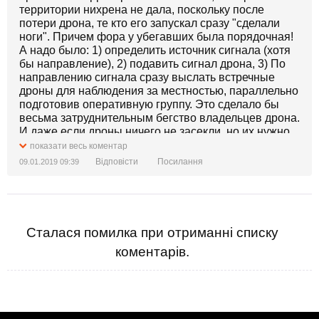
территории нихрена не дала, поскольку после
потери дрона, те кто его запускал сразу "сделали
ноги". Причем фора у убегавших была порядочная!
А надо было: 1) определить источник сигнала (хотя
бы направление), 2) подавить сигнал дрона, 3) По
направлению сигнала сразу выслать встречные
дроны для наблюдения за местностью, параллельно
подготовив оперативную группу. Это сделало бы
весьма затруднительным бегство владельцев дрона.
И даже если дроны ничего не засекли, но их нужно
было бы удерживать в воздухе до окончания
показати весь коментар
прочесывания территории
Відповісти
Посилання
09.01.2019 09:39
Сталася помилка при отриманні списку
коментарів.