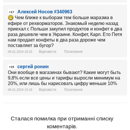
Алексей Носов #340963
+17
Чем ближе к выборам тем больше маразма в
ефире от рехворматоров. Знакомый неделю назад
приехал с Польши закупил продуктов и конфет в два
раза дешевле чем в Украине. Конфет, Карл. Ето Петя
нам продает конфеты в два раза дороже чем
поставляет за бугор?
Відповісти
Посилання
09.01.2019 19:23
сергей ронин
+15
Они вообще в магазинах бывают? Какие могут быть
9,8% если все цены и тарифы выросли минимум на
20%, или лишь бы нарисовать цифру меньше 10%
Відповісти
Посилання
09.01.2019 19:18
Сталася помилка при отриманні списку
коментарів.