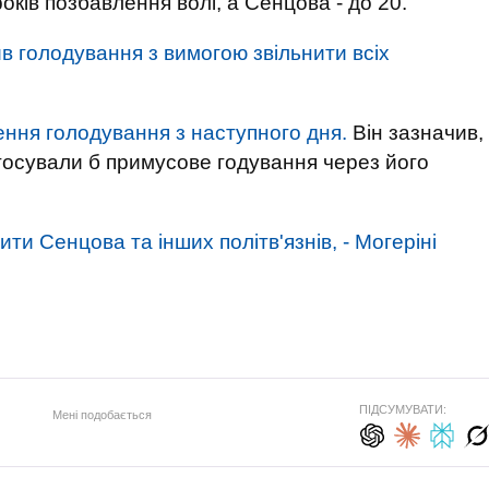
оків позбавлення волі, а Сенцова - до 20.
в голодування з вимогою звільнити всіх
ння голодування з наступного дня.
Він зазначив,
тосували б примусове годування через його
ти Сенцова та інших політв'язнів, - Могеріні
ПІДСУМУВАТИ:
Мені подобається