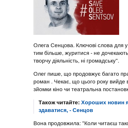
Олега Сенцова. Ключові слова для ук
тим більше, журитися - не дочекаютьс
творчу діяльність, ні громадську".
Олег пише, що продовжує багато пра
роман . Чекає, що цього року вийде в
зйомки кіно чи театральна постановк
Також читайте:
Хороших новин я 
здаватися, - Сенцов
Вона продовжила: "Коли читаєш тако