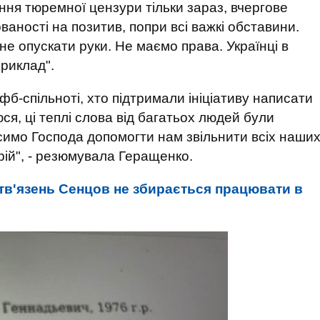
ння тюремної цензури тільки зараз, вчергове
аності на позитив, попри всі важкі обставини.
е опускати руки. Не маємо права. Українці в
риклад".
фб-спільноті, хто підтримали ініціативу написати
ся, ці теплі слова від багатьох людей були
симо Господа допомогти нам звільнити всіх наши
орій", - резюмувала Геращенко.
ітв'язень Сенцов не збирається працювати в