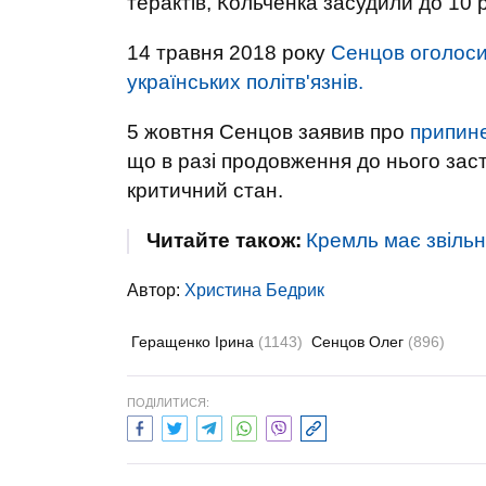
терактів, Кольченка засудили до 10 р
14 травня 2018 року
Сенцов оголоси
українських політв'язнів.
5 жовтня Сенцов заявив про
припине
що в разі продовження до нього зас
критичний стан.
Читайте також:
Кремль має звільни
Автор:
Христина Бедрик
Геращенко Ірина
(1143)
Сенцов Олег
(896)
ПОДІЛИТИСЯ: