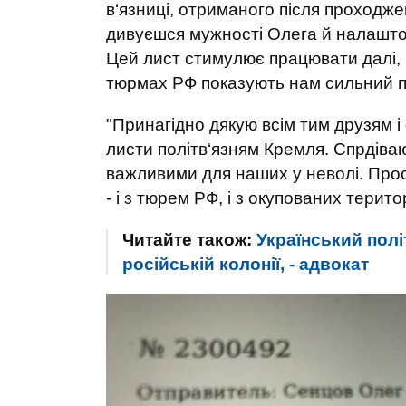
в‘язниці, отриманого після проходже
дивуєшся мужності Олега й налаштов
Цей лист стимулює працювати далі, н
тюрмах РФ показують нам сильний п
"Принагідно дякую всім тим друзям і 
листи політв‘язням Кремля. Спрдіваю
важливими для наших у неволі. Про
- і з тюрем РФ, і з окупованих терит
Читайте також:
Український пол
російській колонії, - адвокат