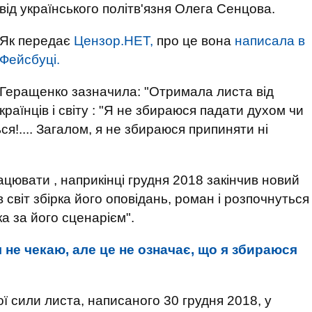
від українського політв'язня Олега Сенцова.
Як передає
Цензор.НЕТ,
про це вона
написала в
Фейсбуці.
Геращенко зазначила: "Отримала листа від
раїнців і світу : "Я не збираюся падати духом чи
я!.... Загалом, я не збираюся припиняти ні
цювати , наприкінці грудня 2018 закінчив новий
 світ збірка його оповідань, роман і розпочнуться
а за його сценарієм".
не чекаю, але це не означає, що я збираюся
ї сили листа, написаного 30 грудня 2018, у