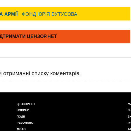
 отриманні списку коментарів.
ЦЕНЗОР.НЕТ
М
НОВИНИ
З
ПОДІЇ
З
РЕЗОНАНС
Р
ФОТО
А