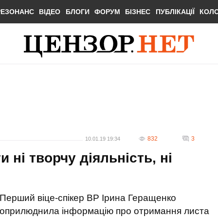
РЕЗОНАНС
ВІДЕО
БЛОГИ
ФОРУМ
БІЗНЕС
ПУБЛІКАЦІЇ
КОЛ
832
3
10.01.19 19:34
 ні творчу діяльність, ні
Перший віце-спікер ВР Ірина Геращенко
оприлюднила інформацію про отримання листа