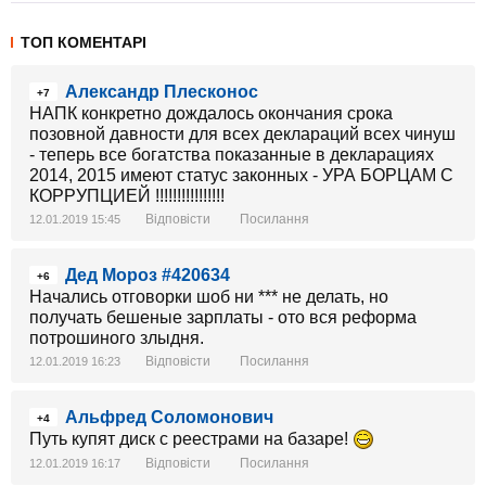
ТОП КОМЕНТАРІ
Александр Плесконос
+7
НАПК конкретно дождалось окончания срока
позовной давности для всех деклараций всех чинуш
- теперь все богатства показанные в декларациях
2014, 2015 имеют статус законных - УРА БОРЦАМ С
КОРРУПЦИЕЙ !!!!!!!!!!!!!!!!
Відповісти
Посилання
12.01.2019 15:45
Дед Мороз #420634
+6
Начались отговорки шоб ни *** не делать, но
получать бешеные зарплаты - ото вся реформа
потрошиного злыдня.
Відповісти
Посилання
12.01.2019 16:23
Альфред Соломонович
+4
Путь купят диск с реестрами на базаре!
Відповісти
Посилання
12.01.2019 16:17