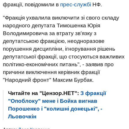
фракції, повідомили в
прес-службі
НФ.
"Фракція ухвалила виключити зі свого складу
народного депутата Тимошенка Юрія
Володимировича за втрату зв'язку з
депутатською фракцією, неодноразове
порушення дисципліни, ігнорування рішень
депутатської фракції, що стосуються важливих
політико-економічних питань", - заявив про
причини виключення керівник фракції
"Народний фронт" Максим Бурбак.
Читайте на "Цензор.НЕТ":
З фракції
"Опоблоку" мене і Бойка вигнав
Порошенко і "колишні донецькі", -
Льовочкін