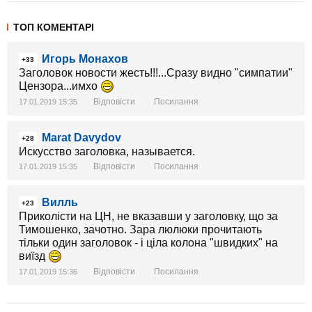
ТОП КОМЕНТАРІ
Игорь Монахов
+33
Заголовок новости жесть!!!...Сразу видно "симпатии"
Цензора...имхо
Відповісти
Посилання
17.01.2019 15:35
Marat Davydov
+28
Искусство заголовка, называется.
Відповісти
Посилання
17.01.2019 15:35
Вилль
+23
Приколісти на ЦН, не вказавши у заголовку, що за
Тимошенко, зачотно. Зара люлюки прочитають
тільки один заголовок - і ціла колона "швидких" на
виїзд
Відповісти
Посилання
17.01.2019 15:36