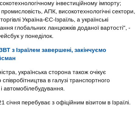
окотехнологічному інвестиційному імпорту;
у промисловість, АПК, високотехнологічні сектори,
 торгівлі Україна-ЄС-Ізраїль, а українські
ння глобальних ланцюжків доданої вартості", -
Фейсбук у понеділок.
ВТ з Ізраїлем завершені, закінчуємо
йсман
істра, українська сторона також очікує
 співробітництва в галузі транспортного
і автомобілебудування.
 січня перебуває з офіційним візитом в Ізраїлі.