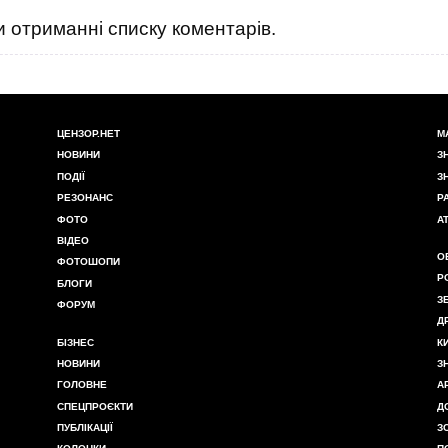
 отриманні списку коментарів.
ЦЕНЗОР.НЕТ
М
НОВИНИ
З
ПОДІЇ
З
РЕЗОНАНС
Р
ФОТО
А
ВІДЕО
О
ФОТОШОПИ
Р
БЛОГИ
З
ФОРУМ
Д
БІЗНЕС
К
НОВИНИ
З
ГОЛОВНЕ
А
СПЕЦПРОЄКТИ
Д
ПУБЛІКАЦІЇ
З