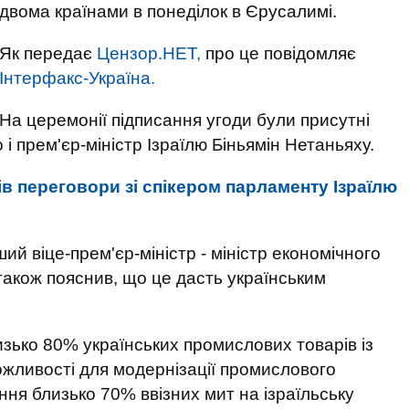
двома країнами в понеділок в Єрусалимі.
Як передає
Цензор.НЕТ,
про це повідомляє
Інтерфакс-Україна.
На церемонії підписання угоди були присутні
 прем'єр-міністр Ізраїлю Біньямін Нетаньяху.
в переговори зі спікером парламенту Ізраїлю
ий віце-прем'єр-міністр - міністр економічного
н також пояснив, що це дасть українським
лизько 80% українських промислових товарів із
ожливості для модернізації промислового
ння близько 70% ввізних мит на ізраїльську