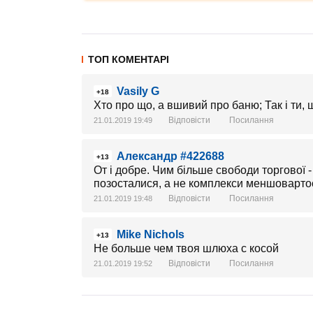
ТОП КОМЕНТАРІ
Vasily G
+18
Хто про що, а вшивий про баню; Так і ти, 
Відповісти
Посилання
21.01.2019 19:49
Александр #422688
+13
От і добре. Чим більше свободи торгової - 
позосталися, а не комплекси меншовартос
Відповісти
Посилання
21.01.2019 19:48
Mike Nichols
+13
Не больше чем твоя шлюха с косой
Відповісти
Посилання
21.01.2019 19:52