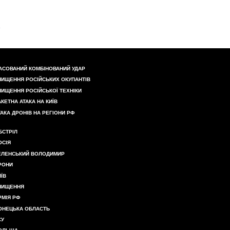
АСОВАНИЙ КОМБІНОВАНИЙ УДАР
НИЩЕННЯ РОСІЙСЬКИХ ОКУПАНТІВ
НИЩЕННЯ РОСІЙСЬКОЇ ТЕХНІКИ
АКЕТНА АТАКА НА КИЇВ
ТАКА ДРОНІВ НА РЕГІОНИ РФ
БСТРІЛ
ОСІЯ
ЕЛЕНСЬКИЙ ВОЛОДИМИР
РОНИ
ИЇВ
НИЩЕННЯ
РМІЯ РФ
ОНЕЦЬКА ОБЛАСТЬ
СУ