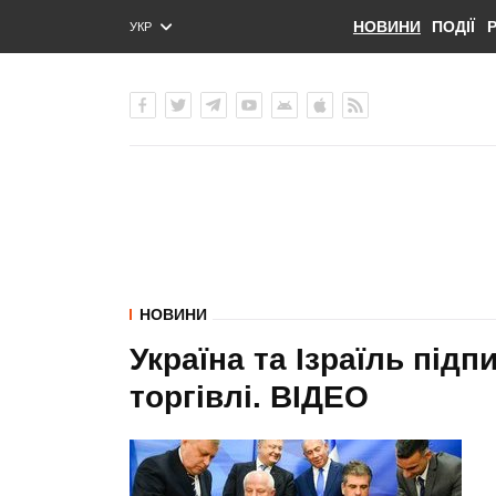
НОВИНИ
ПОДІЇ
УКР
ENG
РУС
НОВИНИ
Україна та Ізраїль підп
торгівлі. ВIДЕО