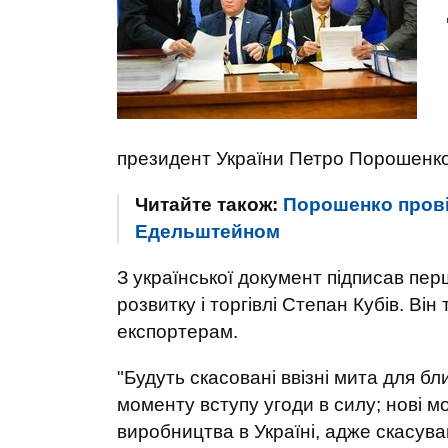
президент України Петро Порошенко і
Читайте також:
Порошенко прові
Едельштейном
З української документ підписав перш
розвитку і торгівлі Степан Кубів. Ві
експортерам.
"Будуть скасовані ввізні мита для б
моменту вступу угоди в силу; нові м
виробництва в Україні, адже скасува