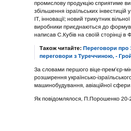
промислову продукцію сприятиме вис
збільшення ізраїльських інвестицій 
ІТ, інновації; новий трикутник вільної
виробники приєднаються до формува
написав С.Кубів на своїй сторінці в 
Також читайте:
Переговори про З
переговори з Туреччиною, - Гро
За словами першого віце-прем'єр-мін
розширення українсько-ізраїльського
машинобудування, авіаційної сфери 
Як повідомлялося, П.Порошенко 20-21