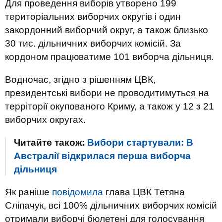
Для проведення виборів утворено 199
територіальних виборчих округів і один
закордонний виборчий округ, а також близько
30 тис. дільничних виборчих комісій. За
кордоном працюватиме 101 виборча дільниця.
Водночас, згідно з рішенням ЦВК,
президентські вибори не проводитимуться на
терріторії окупованого Криму, а також у 12 з 21
виборчих округах.
Читайте також:
Вибори стартували: В
Австралії відкрилася перша виборча
дільниця
Як раніше
повідомила
глава ЦВК Тетяна
Сліпачук, всі 100% дільничних виборчих комісій
отримали виборчі бюлетені для голосування