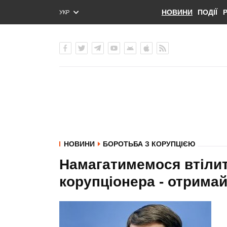
НОВИНИ
ПОДІЇ
УКР
ENG
РУС
НОВИНИ
БОРОТЬБА З КОРУПЦІЄЮ
Намагатимемося втілити
корупціонера - отримай