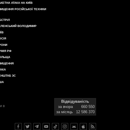
АКЕТНА АТАКА НА КИЇВ
НИЩЕННЯ РОСІЙСЬКОЇ ТЕХНІКИ
БСТРІЛ
ЕЛЕНСЬКИЙ ВОЛОДИМИР
ИЇВ
ОСІЯ
РОНИ
РМІЯ РФ
ОЛЬЩА
НИЩЕННЯ
ТАКА
ЕНШТАБ ЗС
ША
Відвідуваність
и в
за вчора
660 550
за місяць
12 586 370