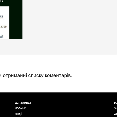
 отриманні списку коментарів.
ЦЕНЗОР.НЕТ
М
НОВИНИ
З
ПОДІЇ
А