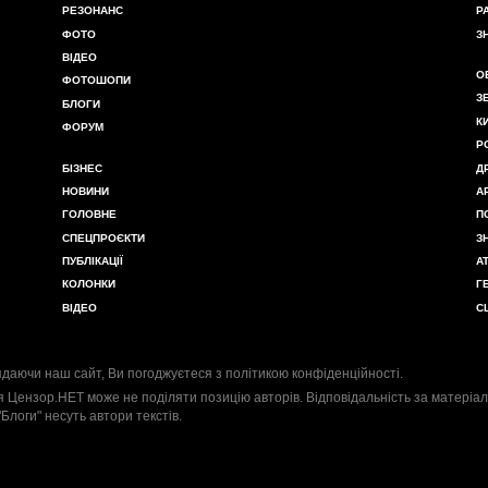
РЕЗОНАНС
Р
ФОТО
З
ВІДЕО
О
ФОТОШОПИ
З
БЛОГИ
К
ФОРУМ
Р
БІЗНЕС
Д
НОВИНИ
А
ГОЛОВНЕ
П
СПЕЦПРОЄКТИ
З
ПУБЛІКАЦІЇ
А
КОЛОНКИ
Г
ВІДЕО
С
даючи наш сайт, Ви погоджуєтеся з
політикою конфіденційності
.
я Цензор.НЕТ може не поділяти позицію авторів. Відповідальність за матеріал
"Блоги" несуть автори текстів.