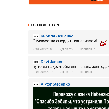
ТОП КОМЕНТАРІ
Кирилл Лещенко
+45
Стукачество смердить кацапизмом!
Відповісти
Посилання
27.04.2019 20:00
Davi James
+39
ну тогда надо, чтобы для начала зеля сда
Відповісти
Посилання
27.04.2019 20:13
Viktor Stecenko
+29