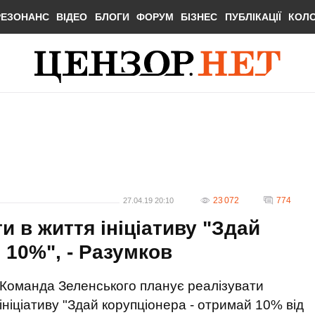
РЕЗОНАНС
ВІДЕО
БЛОГИ
ФОРУМ
БІЗНЕС
ПУБЛІКАЦІЇ
КОЛ
23 072
774
27.04.19 20:10
 в життя ініціативу "Здай
 10%", - Разумков
Команда Зеленського планує реалізувати
ініціативу "Здай корупціонера - отримай 10% від