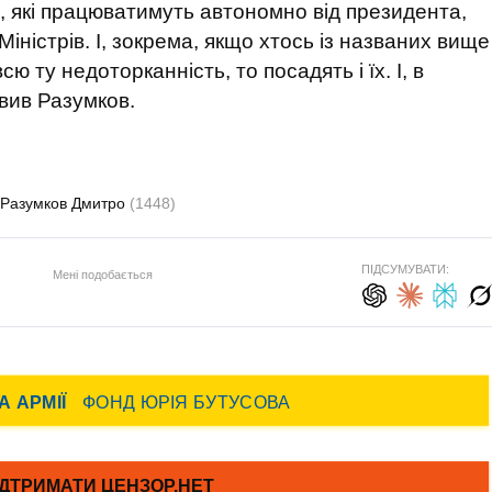
, які працюватимуть автономно від президента,
Міністрів. І, зокрема, якщо хтось із названих вище
ю ту недоторканність, то посадять і їх. І, в
явив Разумков.
Разумков Дмитро
(1448)
ПІДСУМУВАТИ:
Мені подобається