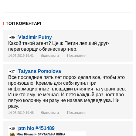
ТОП КОМЕНТАРІ
Vladimir Putny
+59
Какой такой агент? Це ж Петин лепший друг-
переговорщик-бизнеспартнер.
Відповісти
Посилання
14.06.2019 19:41
Tatyana Pomolova
+37
Все последние пять лет порох делал все, чтобы это
произошло. Кремль для себя купил три
информационные площадки влияния на украинцев.
И никто ему не мешал. И петя каждый раз ноет про
пятую колонну ни разу не назвав медведчука. Ни
разу.
Відповісти
Посилання
14.06.2019 19:48
ptn hlo #451489
+35