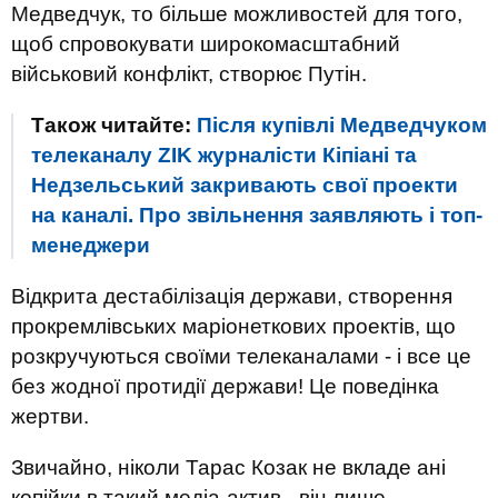
Медведчук, то більше можливостей для того,
щоб спровокувати широкомасштабний
військовий конфлікт, створює Путін.
Також читайте:
Після купівлі Медведчуком
телеканалу ZIK журналісти Кіпіані та
Недзельський закривають свої проекти
на каналі. Про звільнення заявляють і топ-
менеджери
Відкрита дестабілізація держави, створення
прокремлівських маріонеткових проектів, що
розкручуються своїми телеканалами - і все це
без жодної протидії держави! Це поведінка
жертви.
Звичайно, ніколи Тарас Козак не вкладе ані
копійки в такий медіа-актив - він лише