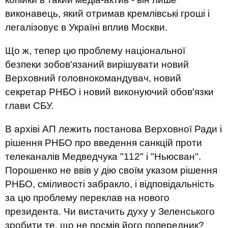
виконавець, який отримав кремлівські гроші і
легалізовує в Україні вплив Москви.
Що ж, тепер цю проблему національної
безпеки зобов'язаний вирішувати новий
Верховний головнокомандувач, новий
секретар РНБО і новий виконуючий обов'язки
глави СБУ.
В архіві АП лежить постанова Верховної Ради і
рішення РНБО про введення санкцій проти
телеканалів Медведчука "112" і "Ньюсван".
Порошенко не ввів у дію своїм указом рішення
РНБО, сміливості забракло, і відповідальність
за цю проблему переклав на нового
президента. Чи вистачить духу у Зеленського
зробити те, що не посмів його попередник?