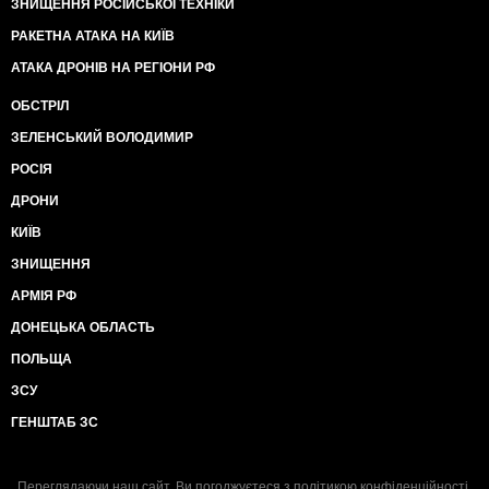
ЗНИЩЕННЯ РОСІЙСЬКОЇ ТЕХНІКИ
РАКЕТНА АТАКА НА КИЇВ
АТАКА ДРОНІВ НА РЕГІОНИ РФ
ОБСТРІЛ
ЗЕЛЕНСЬКИЙ ВОЛОДИМИР
РОСІЯ
ДРОНИ
КИЇВ
ЗНИЩЕННЯ
АРМІЯ РФ
ДОНЕЦЬКА ОБЛАСТЬ
ПОЛЬЩА
ЗСУ
ГЕНШТАБ ЗС
Переглядаючи наш сайт, Ви погоджуєтеся з
політикою конфіденційності
.