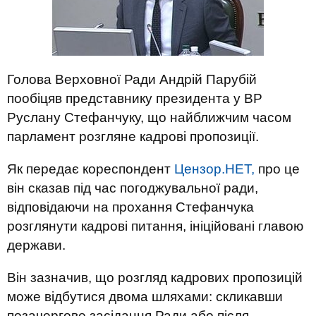
Голова Верховної Ради Андрій Парубій
пообіцяв представнику президента у ВР
Руслану Стефанчуку, що найближчим часом
парламент розгляне кадрові пропозиції.
Як передає кореспондент
Цензор.НЕТ,
про це
він сказав під час погоджувальної ради,
відповідаючи на прохання Стефанчука
розглянути кадрові питання, ініційовані главою
держави.
Він зазначив, що розгляд кадрових пропозицій
може відбутися двома шляхами: скликавши
позачергове засідання Ради або після