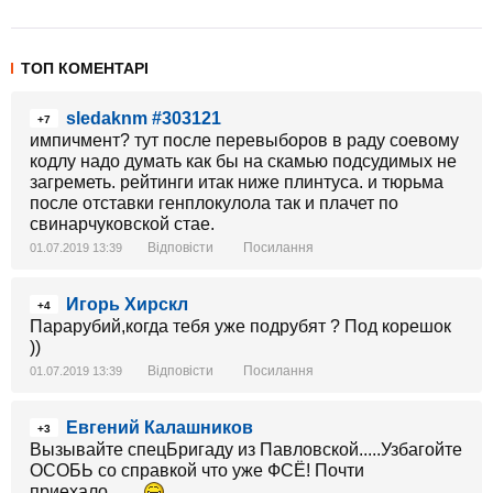
ТОП КОМЕНТАРІ
sledaknm #303121
+7
импичмент? тут после перевыборов в раду соевому
кодлу надо думать как бы на скамью подсудимых не
загреметь. рейтинги итак ниже плинтуса. и тюрьма
после отставки генплокулола так и плачет по
свинарчуковской стае.
Відповісти
Посилання
01.07.2019 13:39
Игорь Хирскл
+4
Парарубий,когда тебя уже подрубят ? Под корешок
))
Відповісти
Посилання
01.07.2019 13:39
Евгений Калашников
+3
Вызывайте спецБригаду из Павловской.....Узбагойте
ОСОБЬ со справкой что уже ФСЁ! Почти
приехало.......