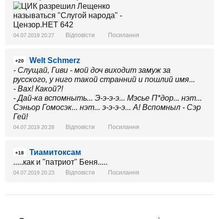
Відповісти
Посилання
04.07.2019 20:27
Welt Schmerz
+20
- Слущай, Гиви - мой доч виходит замуж за
русского, у ниго такой странний и пошлий имя...
- Вах! Какой?!
- Дай-ка вспомныть... Э-э-э-э... Мэсье П*дор... нэт...
Сэньор Гомосэк... нэт... э-э-э-э... А! Вспомныл - Сэр
Гей!
Відповісти
Посилання
04.07.2019 20:28
Тиамитоксам
+18
.....как и "патриот" Беня.....
Відповісти
Посилання
04.07.2019 20:23