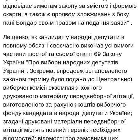
відповідає вимогам закону за змістом і формою
скарги, а також є проявом зловживань з боку
пані Бондар своїм правом на подання заяви" .
Лещенко, як кандидат у народні депутати в
повному обсязі і своєчасно виконав усі вимоги
частини шостої та сьомої статті 69 Закону
України "Про вибори народних депутатів
України". Зокрема, впродовж встановленого
законом терміну було подано до Центральної
виборчої комісії екземпляр кожного
друкованого матеріалу передвиборчої агітації,
виготовленого за рахунок коштів виборчого
фонду кандидата в народні депутати України;
згадані друковані матеріали передвиборчої
агітації містять повний перелік необхідних
відомостей: відомості про замовника цих