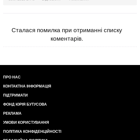
Народ, потрібно змінювати країну. Усе це Совкове
лайно має залишитись у минулому. Нехай краще
буде освіта, медицина, дороги і т.п платними, але
будуть, ніж ця дурна, нікому нах.р непотрібна
імітація освіти, медицини, доріг... Не будуть в країні
Сталася помилка при отриманні списку
яка не є концтабором люди працювати "задарма"
коментарів.
НЕ БУДУТЬ!!!
ПРО НАС
КОНТАКТНА ІНФОРМАЦІЯ
ПІДТРИМАТИ
ФОНД ЮРІЯ БУТУСОВА
РЕКЛАМА
УМОВИ КОРИСТУВАННЯ
ПОЛІТИКА КОНФІДЕНЦІЙНОСТІ