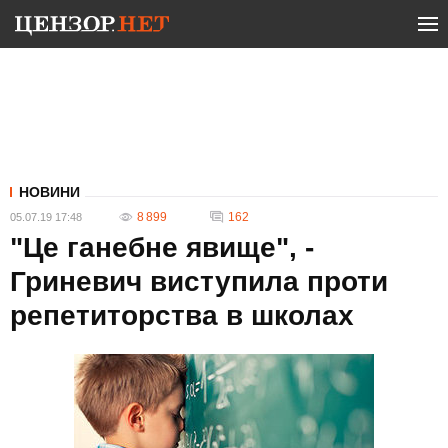
НОВИНИ
8 899
162
05.07.19 17:48
"Це ганебне явище", -
Гриневич виступила проти
репетиторства в школах