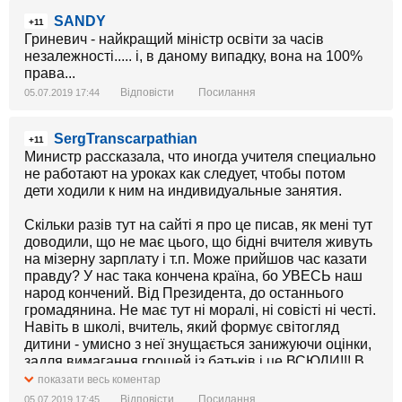
SANDY
+11
Гриневич - найкращий міністр освіти за часів
незалежності..... і, в даному випадку, вона на 100%
права...
Відповісти
Посилання
05.07.2019 17:44
SergTranscarpathian
+11
Министр рассказала, что иногда учителя специально
не работают на уроках как следует, чтобы потом
дети ходили к ним на индивидуальные занятия.
Скільки разів тут на сайті я про це писав, як мені тут
доводили, що не має цього, що бідні вчителя живуть
на мізерну зарплату і т.п. Може прийшов час казати
правду? У нас така кончена країна, бо УВЕСЬ наш
народ кончений. Від Президента, до останнього
громадянина. Не має тут ні моралі, ні совісті ні честі.
Навіть в школі, вчитель, який формує світогляд
дитини - умисно з неї знущається занижуючи оцінки,
задля вимагання грошей із батьків і це ВСЮДИ!!! В
нас взагалі дійшло до того, що діти які мають з
показати весь коментар
предмету в школі 6 - виграють обласні олімпіади.
Відповісти
Посилання
05.07.2019 17:45