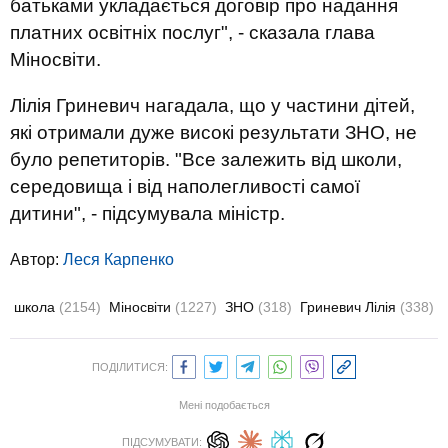
батьками укладається договір про надання
платних освітніх послуг", - сказала глава
Міносвіти.
Лілія Гриневич нагадала, що у частини дітей,
які отримали дуже високі результати ЗНО, не
було репетиторів. "Все залежить від школи,
середовища і від наполегливості самої
дитини", - підсумувала міністр.
Автор:
Леся Карпенко
школа
(2154)
Міносвіти
(1227)
ЗНО
(318)
Гриневич Лілія
(338)
ПОДІЛИТИСЯ:
Мені подобається
ПІДСУМУВАТИ: