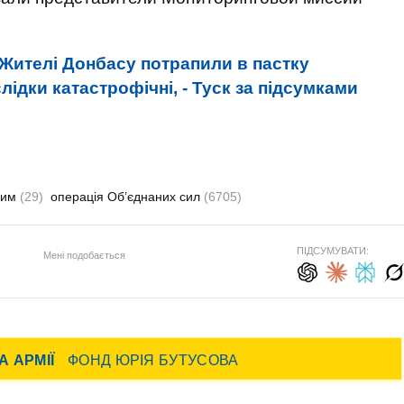
Жителі Донбасу потрапили в пастку
слідки катастрофічні, - Туск за підсумками
сим
(29)
операція Об’єднаних сил
(6705)
ПІДСУМУВАТИ:
Мені подобається