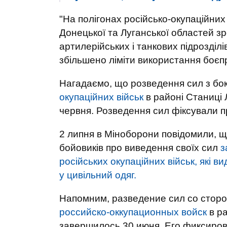
"На полігонах російсько-окупаційних
Донецької та Луганської областей зр
артилерійських і танкових підрозділ
збільшено ліміти використання боєпр
Нагадаємо, що розведення сил з бо
окупаційних військ
в районі Станиці 
червня. Розведення сил фіксували п
2 липня в Міноборони повідомили, що
бойовиків про виведення своїх сил
з
російських окупаційних військ, які 
у цивільний одяг.
Напомним, разведение сил со стор
российско-оккупационных войск
в р
завершилось 30 июня. Его фиксиро