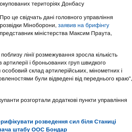
окупованих територіях Донбасу
Про це свідчать дані головного управління
розвідки Міноборони,
заявив на брифінгу
представник міністерства Максим Праута,
поблизу лінії розмежування зросла кількість
 артилерії і броньованих груп швидкого
 особовий склад артилерійських, мінометних і
омовленостями були відведені від переднього краю"
упанти розгортали додаткові пункти управління
рифікувати розведення сил біля Станиці
увача штабу ООС Бондар