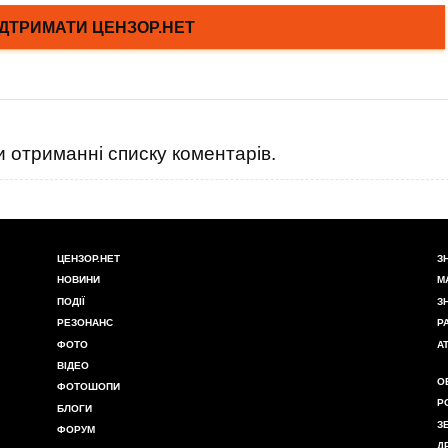
 отриманні списку коментарів.
ЦЕНЗОР.НЕТ
З
НОВИНИ
М
ПОДІЇ
З
РЕЗОНАНС
Р
ФОТО
А
ВІДЕО
О
ФОТОШОПИ
Р
БЛОГИ
З
ФОРУМ
Д