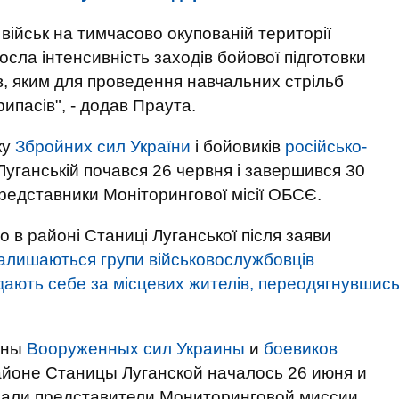
 військ на тимчасово окупованій території
осла інтенсивність заходів бойової підготовки
ів, яким для проведення навчальних стрільб
ипасів", - додав Праута.
ку
Збройних сил України
і бойовиків
російсько-
Луганській почався 26 червня і завершився 30
редставники Моніторингової місії ОБСЄ.
 в районі Станиці Луганської після заяви
алишаються групи військовослужбовців
видають себе за місцевих жителів, переодягнувшис
оны
Вооруженных сил Украины
и
боевиков
айоне Станицы Луганской началось 26 июня и
вали представители Мониторинговой миссии