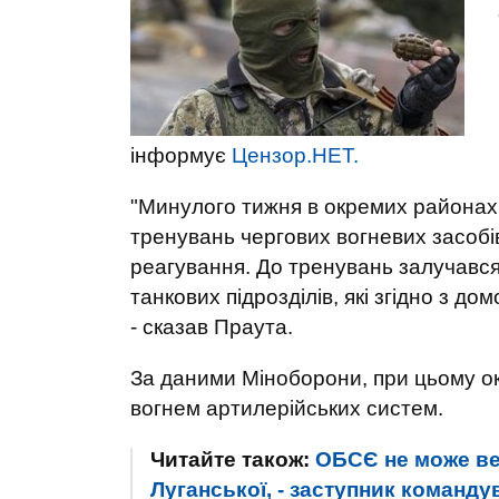
інформує
Цензор.НЕТ.
"Минулого тижня в окремих районах 
тренувань чергових вогневих засобів
реагування. До тренувань залучався
танкових підрозділів, які згідно з д
- сказав Праута.
За даними Міноборони, при цьому ок
вогнем артилерійських систем.
Читайте також:
ОБСЄ не може ве
Луганської, - заступник команд