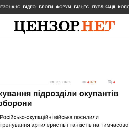
РЕЗОНАНС
ВІДЕО
БЛОГИ
ФОРУМ
БІЗНЕС
ПУБЛІКАЦІЇ
КОЛ
4 079
4
08.07.19 16:35
ежування підрозділи окупантів
ноборони
Російсько-окупаційні війська посилили
тренування артилеристів і танкістів на тимчасово