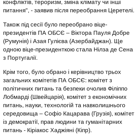
конфліктів, тероризм, зміна клімату чи інші
питання", - заявив після переобрання Церетелі.
Також під сесії було переобрано віце-
президентів ПА ОБСЄ – Віктора Пауля Добре
(Румунія) і Азая Гулієва (Азербайджан). Ще
одною віце-президенткою стала Нілза де Сена
з Португалії.
Крім того, було обрано і керівництво трьох
загальних комітетів ПА ОБСЄ: комітет з
політичних питань та безпеки очолив Філіппо
Лобмарді (Швейцарія), комітет з економічних
питань, науки, технологій та навколишнього
середовища – Софіо Кацарава (Грузія), комітет
із демократії, прав людини та гуманітарних
питань - Кіріакос Хаджіяні (Кіпр).