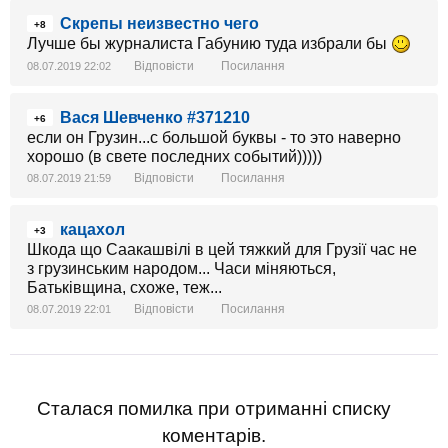
Скрепы неизвестно чего
+8
Лучше бы журналиста Габунию туда избрали бы
Відповісти
Посилання
08.07.2019 22:02
Вася Шевченко #371210
+6
если он Грузин...с большой буквы - то это наверно
хорошо (в свете последних событий)))))
Відповісти
Посилання
08.07.2019 21:59
кацахол
+3
Шкода що Саакашвілі в цей тяжкий для Грузії час не
з грузинським народом... Часи міняються,
Батьківщина, схоже, теж...
Відповісти
Посилання
08.07.2019 22:01
Сталася помилка при отриманні списку
коментарів.