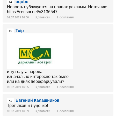
oqobo
+4
Новость публикуется на правах рекламы. Источник:
https://censor.net/n3136547
Відповісти
Посилання
09.07.2019 16:56
Тхір
+1
и тут слуга народа
изначально интересно так было
или на днях перефарбували?
Відповісти
Посилання
09.07.2019 16:55
Евгений Калашников
+1
Третьяков и Луценко!
Відповісти
Посилання
09.07.2019 16:59