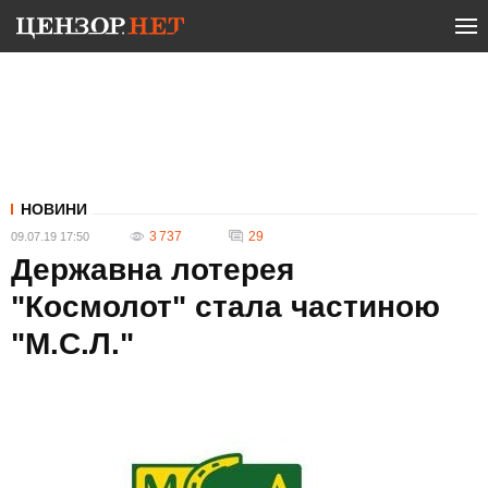
НОВИНИ
3 737
29
09.07.19 17:50
Державна лотерея
"Космолот" стала частиною
"М.С.Л."