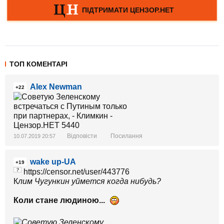
ТОП КОМЕНТАРІ
Alex Newman
+22
Відповісти
Посилання
10.07.2019 20:57
wake up-UA
+19
https://censor.net/user/443776
К
лим Чугункин уймется когда нибудь?
Коли стане людиною...