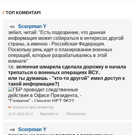
ТОП КОМЕНТАРІ
Scorpman Y
+21
зебил, читай: "Есть подозрение, что данная
информация может собираться в интересах другой
страны, а именно - Российская Федерация.
Поскольку речь идет о планировании военных
операций, которые разрабатывались в этой
комнате"
т.е.
зеленная шмаркла сделала дорожку и начала
трепаться о военных операциях ВСУ..
или ты думаешь - "кто-то другой" имел доступ к
такой информации?)
показати весь коментар
Відповісти
Посилання
11.07.2019 20:27
Scorpman Y
+18