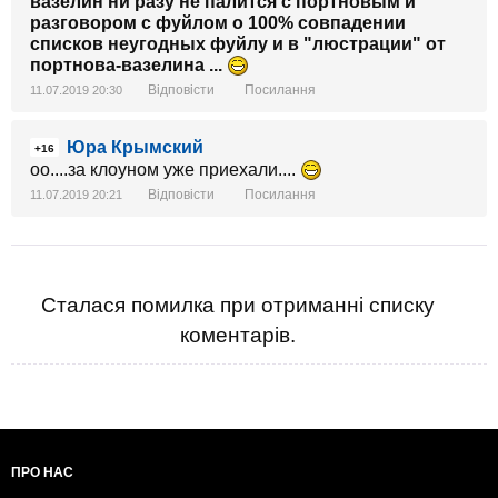
вазелин ни разу не палится с портновым и
разговором с фуйлом о 100% совпадении
списков неугодных фуйлу и в "люстрации" от
портнова-вазелина ...
Відповісти
Посилання
11.07.2019 20:30
Юра Крымский
+16
оо....за клоуном уже приехали....
Відповісти
Посилання
11.07.2019 20:21
Сталася помилка при отриманні списку
коментарів.
ПРО НАС