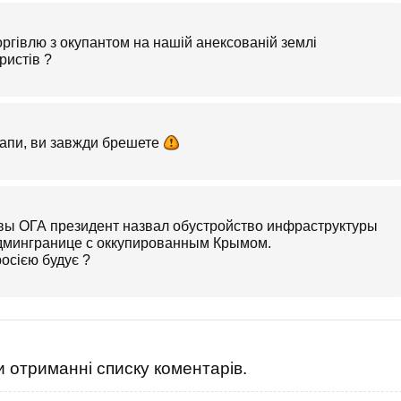
ргівлю з окупантом на нашій анексованій землі
ристів ?
апи, ви завжди брешете
авы ОГА президент назвал обустройство инфраструктуры
админгранице с оккупированным Крымом.
росією будує ?
 отриманні списку коментарів.