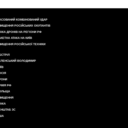
АСОВАНИЙ КОМБІНОВАНИЙ УДАР
НИЩЕННЯ РОСІЙСЬКИХ ОКУПАНТІВ
ТАКА ДРОНІВ НА РЕГІОНИ РФ
АКЕТНА АТАКА НА КИЇВ
НИЩЕННЯ РОСІЙСЬКОЇ ТЕХНІКИ
БСТРІЛ
ЕЛЕНСЬКИЙ ВОЛОДИМИР
ИЇВ
ОСІЯ
РОНИ
РМІЯ РФ
ОЛЬЩА
НИЩЕННЯ
ТАКА
ЕНШТАБ ЗС
ША