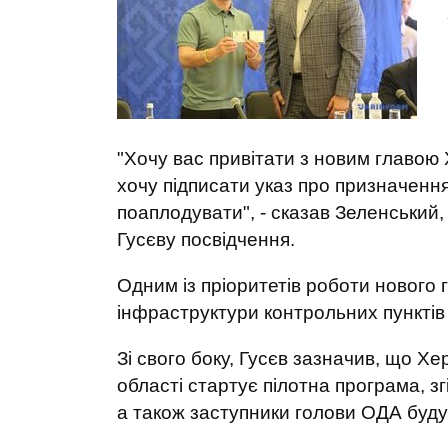
"Хочу вас привітати з новим главою Х
хочу підписати указ про призначенн
поаплодувати", - сказав Зеленський,
Гусєву посвідчення.
Одним із пріоритетів роботи новог
інфраструктури контрольних пунктів 
Зі свого боку, Гусєв зазначив, що Хер
області стартує пілотна програма, з
а також заступники голови ОДА будут