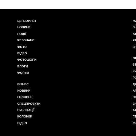
ЦЕНЗОР.НЕТ
М
НОВИНИ
З
ПОДІЇ
А
РЕЗОНАНС
Р
ФОТО
З
ВІДЕО
О
ФОТОШОПИ
З
БЛОГИ
К
ФОРУМ
Р
БІЗНЕС
Д
НОВИНИ
А
ГОЛОВНЕ
П
СПЕЦПРОЄКТИ
З
ПУБЛІКАЦІЇ
А
КОЛОНКИ
Г
ВІДЕО
С