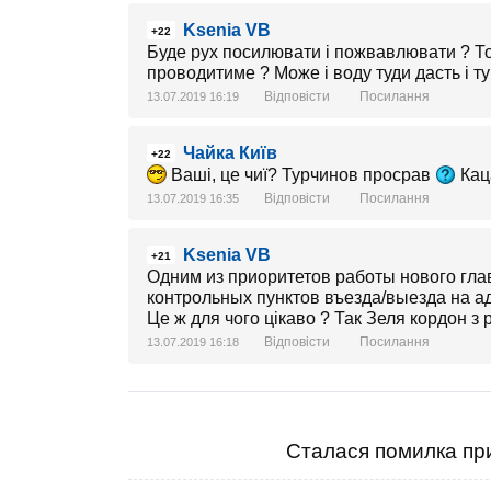
Ksenia VB
+22
Буде рух посилювати і пожвавлювати ? То
проводитиме ? Може і воду туди дасть і ту
Відповісти
Посилання
13.07.2019 16:19
Чайка Київ
+22
Ваші, це чиї? Турчинов просрав
Кац
Відповісти
Посилання
13.07.2019 16:35
Ksenia VB
+21
Одним из приоритетов работы нового гл
контрольных пунктов въезда/выезда на 
Це ж для чого цікаво ? Так Зеля кордон з 
Відповісти
Посилання
13.07.2019 16:18
Сталася помилка при