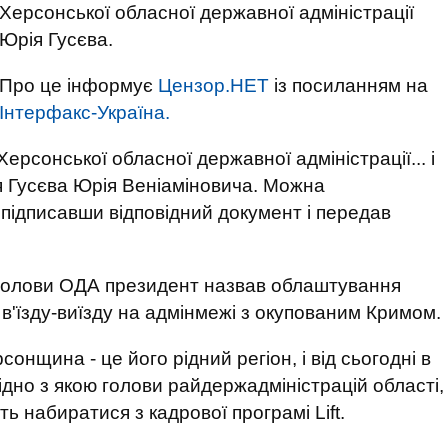
Херсонської обласної державної адміністрації
Юрія Гусєва.
Про це інформує
Цензор.НЕТ
із посиланням на
Інтерфакс-Україна.
ерсонської обласної державної адміністрації... і
я Гусєва Юрія Веніаміновича. Можна
 підписавши відповідний документ і передав
о голови ОДА президент назвав облаштування
в'їзду-виїзду на адмінмежі з окупованим Кримом.
сонщина - це його рідний регіон, і від сьогодні в
гідно з якою голови райдержадміністрацій області,
ь набиратися з кадрової програмі Lift.