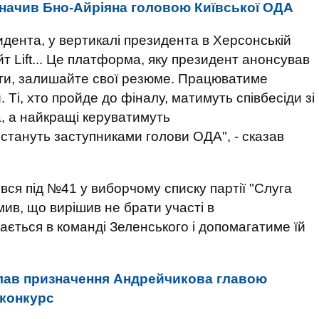
начив Бно-Айріяна головою Київської ОДА
идента, у вертикалі президента в Херсонській
йт Lift... Це платформа, яку президент анонсував
ати, залишайте свої резюме. Працюватиме
 Ті, хто пройде до фіналу, матимуть співбесіди зі
, а найкращі керуватимуть
 стануть заступниками голови ОДА", - сказав
вся під №41 у виборчому списку партії "Слуга
мив, що вирішив не брати участі в
ється в команді Зеленського і допомагатиме їй
лав призначення Андрейчикова главою
 конкурс