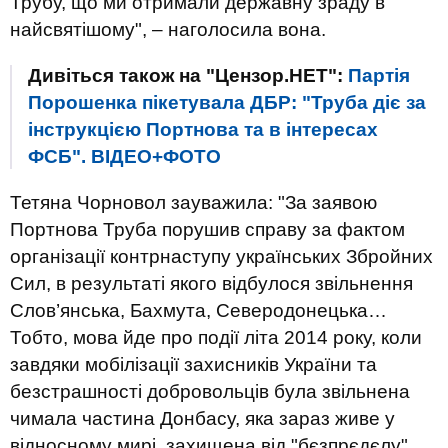
Трубу, що ми отримали державну зраду в
найсвятішому", – наголосила вона.
Дивіться також на "Цензор.НЕТ":
Партія
Порошенка пікетувала ДБР: "Труба діє за
інструкцією Портнова та в інтересах
ФСБ". ВІДЕО+ФОТО
Тетяна Чорновол зауважила: "За заявою
Портнова Труба порушив справу за фактом
організації контрнаступу українських Збройних
Сил, в результаті якого відбулося звільнення
Слов’янська, Бахмута, Северодонецька…
Тобто, мова йде про події літа 2014 року, коли
завдяки мобілізації захисників України та
безстрашності добровольців була звільнена
чимала частина Донбасу, яка зараз живе у
відносному мирі, захищена від "бєзпрєдєлу"