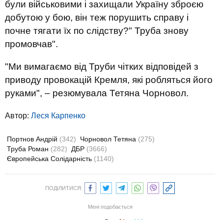
були військовими і захищали Україну зброєю
добутою у бою, він теж порушить справу і
почне тягати їх по слідству?" Труба знову
промовчав".
"Ми вимагаємо від Труби чітких відповідей з
приводу провокацій Кремля, які робляться його
руками", – резюмувала Тетяна Чорновол.
Автор:
Леся Карпенко
Портнов Андрій
(342)
Чорновол Тетяна
(275)
Труба Роман
(282)
ДБР
(3666)
Європейська Солідарність
(1140)
ПОДІЛИТИСЯ:
Мені подобається