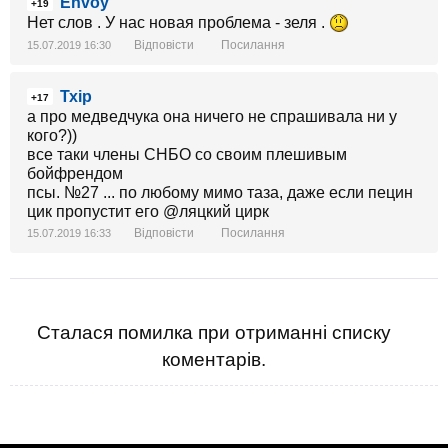
Envoy
+19
Нет слов . У нас новая проблема - зеля .
Відповісти
Посилання
15.07.2019 16:30
Тхір
+17
а про медведчука она ничего не спрашивала ни у
кого?))
все таки члены СНБО со своим плешивым
бойфрендом
псы. №27 ... по любому мимо таза, даже если пецин
цик пропустит его @ляцкий цирк
Відповісти
Посилання
15.07.2019 16:33
Сталася помилка при отриманні списку
коментарів.