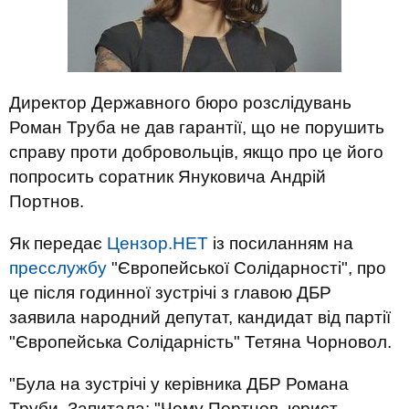
Директор Державного бюро розслідувань
Роман Труба не дав гарантії, що не порушить
справу проти добровольців, якщо про це його
попросить соратник Януковича Андрій
Портнов.
Як передає
Цензор.НЕТ
із посиланням на
пресслужбу
"Європейської Солідарності", про
це після годинної зустрічі з главою ДБР
заявила народний депутат, кандидат від партії
"Європейська Солідарність" Тетяна Чорновол.
"Була на зустрічі у керівника ДБР Романа
Труби. Запитала: "Чому Портнов, юрист