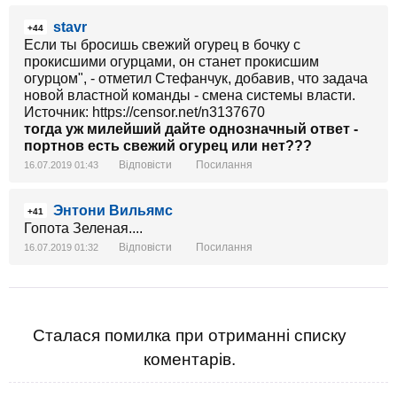
кричали, что он не досидит до конца срока, что он
stavr
узурпатор, что его снесут... А вот не снесли. А этих,
+44
походу, таки снесут. Бумеранг от Пороха ещё
Если ты бросишь свежий огурец в бочку с
вернется козлам)
прокисшими огурцами, он станет прокисшим
огурцом", - отметил Стефанчук, добавив, что задача
новой властной команды - смена системы власти.
Источник: https://censor.net/n3137670
тогда уж милейший дайте однозначный ответ -
портнов есть свежий огурец или нет???
Відповісти
Посилання
16.07.2019 01:43
Энтони Вильямс
+41
Гопота Зеленая....
Відповісти
Посилання
16.07.2019 01:32
Сталася помилка при отриманні списку
коментарів.