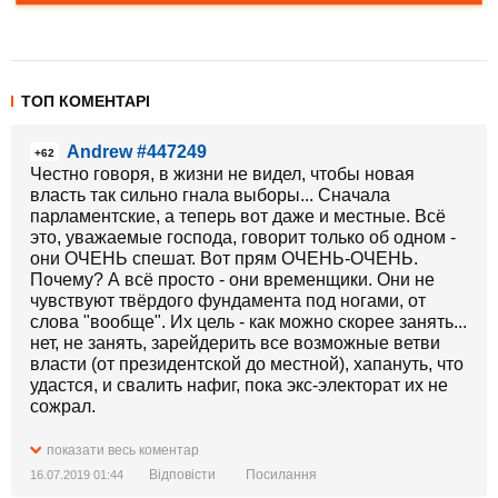
ТОП КОМЕНТАРІ
Andrew #447249
+62
Честно говоря, в жизни не видел, чтобы новая
власть так сильно гнала выборы... Сначала
парламентские, а теперь вот даже и местные. Всё
это, уважаемые господа, говорит только об одном -
они ОЧЕНЬ спешат. Вот прям ОЧЕНЬ-ОЧЕНЬ.
Почему? А всё просто - они временщики. Они не
чувствуют твёрдого фундамента под ногами, от
слова "вообще". Их цель - как можно скорее занять...
нет, не занять, зарейдерить все возможные ветви
власти (от президентской до местной), хапануть, что
удастся, и свалить нафиг, пока экс-электорат их не
сожрал.
Я просто замечательно помню, как против Пороха
показати весь коментар
пытались мутить различные "майданы" и
Відповісти
Посилання
16.07.2019 01:44
"гражданские протесты", тысячи долбодятлов