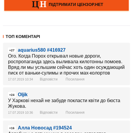
ТОП КОМЕНТАРІ
aquarius580 #416927
+27
Ого. Когда Порох открывал новые дороги,
роспропаганда здесь выливала килотонны помоев.
Вряд ли мы услышим сейчас хоть один осуждающий
писк от ваньки-сулимы и прочих мах-колортов
Відповісти
Посилання
17.07.2019 10:34
Oljik
+24
У Харкові нехай не забуде покласти квіти до бюста
Жукова.
Відповісти
Посилання
17.07.2019 10:36
Алла Новосад #194524
+16