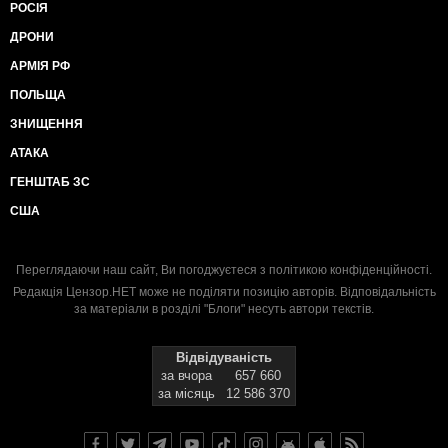
РОСІЯ
ДРОНИ
АРМІЯ РФ
ПОЛЬЩА
ЗНИЩЕННЯ
АТАКА
ГЕНШТАБ ЗС
США
Переглядаючи наш сайт, Ви погоджуєтеся з
політикою конфіденційності
.
Редакція Цензор.НЕТ може не поділяти позицію авторів. Відповідальність
за матеріали в розділі "Блоги" несуть автори текстів.
Відвідуваність
за вчора
657 660
за місяць
12 586 370