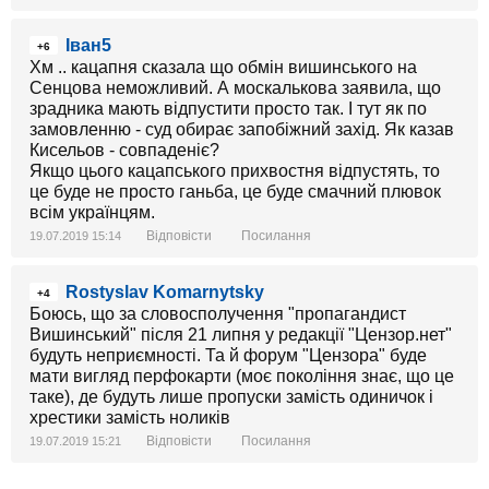
Іван5
+6
Хм .. кацапня сказала що обмін вишинського на
Сенцова неможливий. А москалькова заявила, що
зрадника мають відпустити просто так. І тут як по
замовленню - суд обирає запобіжний захід. Як казав
Кисельов - совпаденіє?
Якщо цього кацапського прихвостня відпустять, то
це буде не просто ганьба, це буде смачний плювок
всім українцям.
Відповісти
Посилання
19.07.2019 15:14
Rostyslav Komarnytsky
+4
Боюсь, що за словосполучення "пропагандист
Вишинський" після 21 липня у редакції "Цензор.нет"
будуть неприємності. Та й форум "Цензора" буде
мати вигляд перфокарти (моє покоління знає, що це
таке), де будуть лише пропуски замість одиничок і
хрестики замість ноликів
Відповісти
Посилання
19.07.2019 15:21