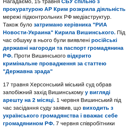
Нагадаємо, 15 травня
СБУ спільно з
прокуратурою АР Крим розкрила діяльність
мережі підконтрольних РФ медіаструктур.
Також було
затримано керівника "РИА
Новости-Украина" Кирила Вишинського.
Під
час обшуку в нього були виявлені
російські
державні нагороди та паспорт громадянина
РФ.
Проти Вишинського
відкрито
кримінальне провадження за статтею
"Державна зрада"
17 травня Херсонський міський суд обрав
запобіжний захід Вишинському
у вигляді
арешту на 2 місяці.
1 червня Вишинський під
час засідання суду заявив, що
виходить з
українського громадянства і вважає себе
громадянином РФ.
7 червня співробітники