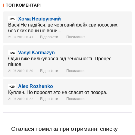
ТОП КОМЕНТАРІ
Хома Невіруючий
+25
Вася!Не надійся, це черговий фейк свиносоєвих,
без яких вони не вони...
Відповісти
Посилання
21.07.2019 11:41
Vasyl Karmazyn
+24
Один вже вилікувався від зебільності. Процес
пішов.
Відповісти
Посилання
21.07.2019 11:30
Alex Rozhenko
+20
Куплен. Но поросят это не спасет от позора.
Відповісти
Посилання
21.07.2019 11:32
Сталася помилка при отриманні списку