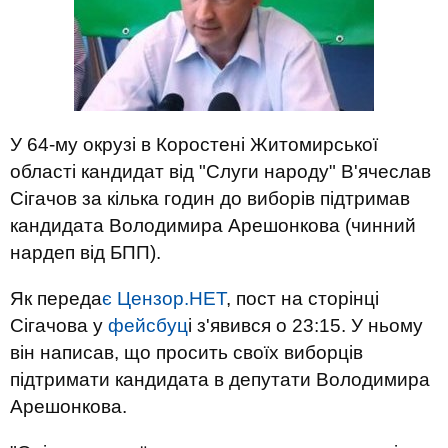
У 64-му окрузі в Коростені Житомирської
області кандидат від "Слуги народу" В'ячеслав
Сігачов за кілька годин до виборів підтримав
кандидата Володимира Арешонкова (чинний
нардеп від БПП).
Як переда
є Цензор.НЕТ
, пост на сторінці
Сігачова у
фейсбуц
і з'явився о 23:15. У ньому
він написав, що просить своїх виборців
підтримати кандидата в депутати Володимира
Арешонкова.