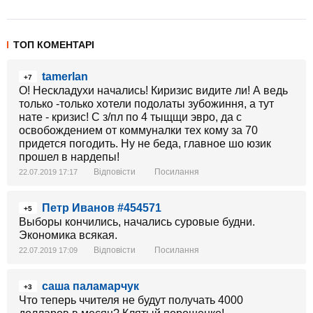
ТОП КОМЕНТАРІ
tamerlan
+7
О! Нескладухи начались! Киризис видите ли! А ведь
только -только хотели подолаты зубожиння, а тут
нате - кризис! С з/пл по 4 тыщщи эвро, да с
освобождением от коммуналки тех кому за 70
придется погодить. Ну не беда, главное шо юзик
прошел в нардепы!
Відповісти
Посилання
22.07.2019 17:17
Петр Иванов #454571
+5
Выборы кончились, начались суровые будни.
Экономика всякая.
Відповісти
Посилання
22.07.2019 17:09
саша паламарчук
+3
Что теперь ччителя не будут получать 4000