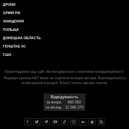
ДРОНИ
АРМІЯ РФ
ЗНИЩЕННЯ
ПОЛЬЩА
ДОНЕЦЬКА ОБЛАСТЬ
ГЕНШТАБ ЗС
США
Переглядаючи наш сайт, Ви погоджуєтеся з
політикою конфіденційності
.
Редакція Цензор.НЕТ може не поділяти позицію авторів. Відповідальність
за матеріали в розділі "Блоги" несуть автори текстів.
Відвідуваність
за вчора
660 550
за місяць
12 586 370