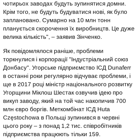
чотирьох заводах будуть зупинятися домни.
Крім того, не будуть будуватися нові, як було
заплановано. Сумарно на 10 млн тонн
планується скорочення їх виробництв. Це дуже
велика кількість", – заявив Зінченко.
Як повідомлялося раніше, проблеми
торкнулися і корпорації "Індустріальний союз
Донбасу". Угорське підприємство ІСД Dunaferr
в останні роки регулярно відчуває проблеми, і
ще в 2017 році міністр національного розвитку
Угорщини Міклош Шестак озвучив ідею про
викуп заводу, який на той час накопичив 700
млн євро боргів. Меткомбінат ІСД Huta
Częstochowa в Польщі зупинився в червні
цього року – з понад 1,2 тис. співробітників
підприємства працюють тільки 159.