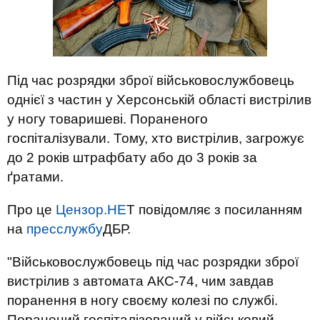
Під час розрядки зброї військовослужбовець
однієї з частин у Херсонській області вистрілив
у ногу товаришеві. Пораненого
госпіталізували. Тому, хто вистрілив, загрожує
до 2 років штрафбату або до 3 років за
ґратами.
Про це
Цензор.НЕ
Т повідомляє з посиланням
на
пресслужбу
ДБР.
"Військовослужбовець під час розрядки зброї
вистрілив з автомата АКС-74, чим завдав
поранення в ногу своєму колезі по службі.
Поранений госпіталізований у військовий