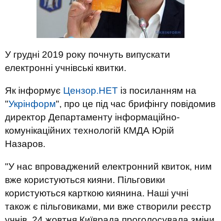
У грудні 2019 року почнуть випускати
електронні учнівські квитки.
Як інформує
Цензор.НЕТ
із посиланням на
"
Укрінформ
", про це під час брифінгу повідомив
директор Департаменту інформаційно-
комунікаційних технологій КМДА Юрій
Назаров.
"У нас впроваджений електронний квиток, ним
вже користуються кияни. Пільговики
користуються карткою киянина. Наші учні
також є пільговиками, ми вже створили реєстр
учнів. 24 жовтня Київрада проголосувала зміни