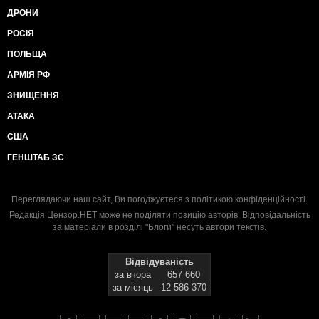
ДРОНИ
РОСІЯ
ПОЛЬЩА
АРМІЯ РФ
ЗНИЩЕННЯ
АТАКА
США
ГЕНШТАБ ЗС
Переглядаючи наш сайт, Ви погоджуєтеся з
політикою конфіденційності
.
Редакція Цензор.НЕТ може не поділяти позицію авторів. Відповідальність
за матеріали в розділі "Блоги" несуть автори текстів.
Відвідуваність
за вчора
657 660
за місяць
12 586 370