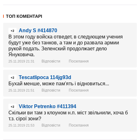
ТОП КОМЕНТАРІ
Andy S #414870
+2
В этом году войска отведет, в следующем учения
будут уже без танков, а там и до развала армии
рукой подать. Зеленский продолжает дело
Януковича.
Відповісти
Посилання
25.11.2019 21:31
Tescatlipoca 114jg93d
+2
Бухай менше, може пам'ять і відновиться...
Відповісти
Посилання
25.11.2019 21:51
Viktor Petrenko #411394
+2
Скільки ви там з клоуном н.п. міст звільнили, хоча б
т.з. сірої зони?
Відповісти
Посилання
25.11.2019 21:53