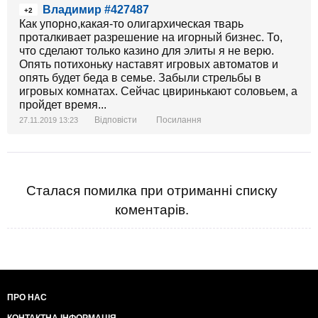
Владимир #427487
+2
Как упорно,какая-то олигархическая тварь
проталкивает разрешение на игорный бизнес. То,
что сделают только казино для элиты я не верю.
Опять потихоньку наставят игровых автоматов и
опять будет беда в семье. Забыли стрельбы в
игровых комнатах. Сейчас цвиринькают соловьем, а
пройдет время...
Відповісти
Посилання
27.11.2019 13:23
Сталася помилка при отриманні списку
коментарів.
ПРО НАС