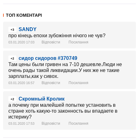
ТОП КОМЕНТАРІ
SANDY
+3
про кінець епохи зубожіння нічого не чув?
Відповісти
Посилання
03.01.2020 17:03
сидор сидоров #370749
+2
Там цены были гривен на 7-10 дешевле.Люди не
очень рады такой ликвидации.У них же не такие
зарплаты,как у сивох.
Відповісти
Посилання
03.01.2020 16:57
Скромный Кролик
+2
а почему при малейшей попытке установить в
стране хоть какую-то законность вы впадаете в
истерику?
Відповісти
Посилання
03.01.2020 17:53